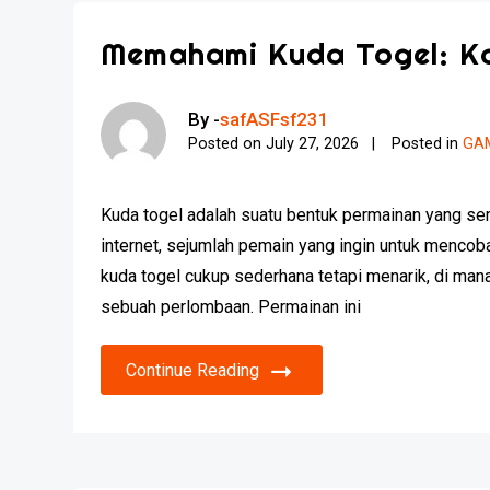
Memahami Kuda Togel: K
By -
safASFsf231
Posted on
July 27, 2026
Posted in
GA
Kuda togel adalah suatu bentuk permainan yang se
internet, sejumlah pemain yang ingin untuk mencob
kuda togel cukup sederhana tetapi menarik, di mana
sebuah perlombaan. Permainan ini
Continue Reading