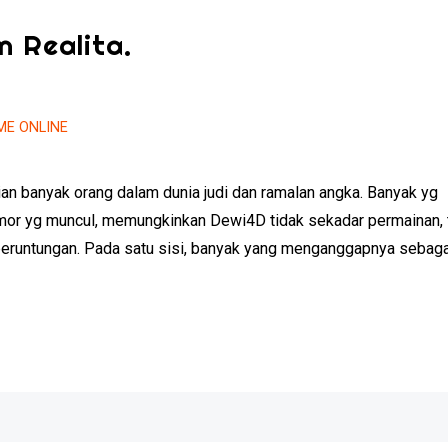
 Realita.
ME ONLINE
an banyak orang dalam dunia judi dan ramalan angka. Banyak yg
mor yg muncul, memungkinkan Dewi4D tidak sekadar permainan, 
beruntungan. Pada satu sisi, banyak yang menganggapnya sebaga