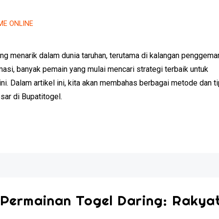
ME ONLINE
ing menarik dalam dunia taruhan, terutama di kalangan penggemar
si, banyak pemain yang mulai mencari strategi terbaik untuk
. Dalam artikel ini, kita akan membahas berbagai metode dan t
r di Bupatitogel.
 Permainan Togel Daring: Rakya