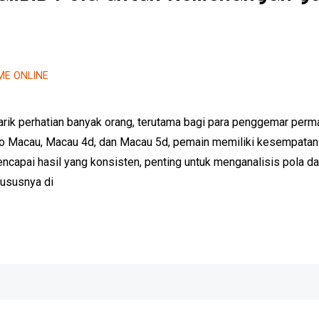
ME ONLINE
arik perhatian banyak orang, terutama bagi para penggemar perm
oto Macau, Macau 4d, dan Macau 5d, pemain memiliki kesempatan
apai hasil yang konsisten, penting untuk menganalisis pola da
hususnya di