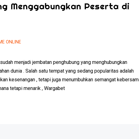
ng Menggabungkan Peserta di
ME ONLINE
ng sudah menjadi jembatan penghubung yang menghubungkan
ahan dunia . Salah satu tempat yang sedang popularitas adalah
ikan kesenangan , tetapi juga menumbuhkan semangat kebersa
ana tetapi menarik , Wargabet