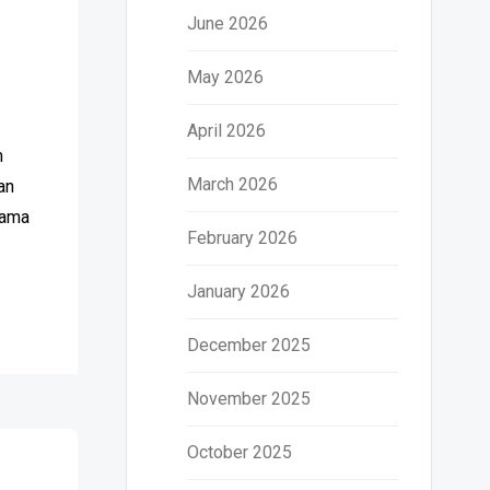
June 2026
May 2026
April 2026
m
March 2026
an
tama
February 2026
January 2026
December 2025
November 2025
October 2025