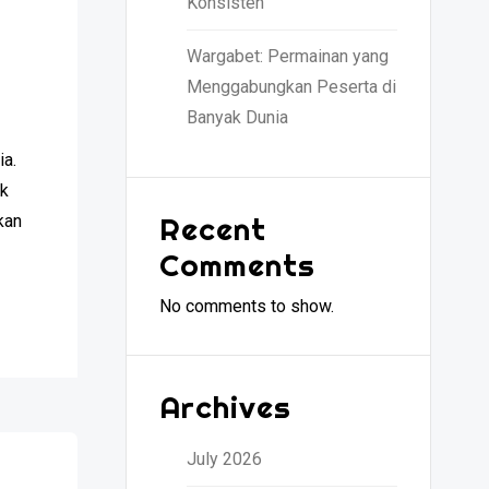
Konsisten
Wargabet: Permainan yang
Menggabungkan Peserta di
Banyak Dunia
ia.
ak
Recent
kan
Comments
No comments to show.
Archives
July 2026