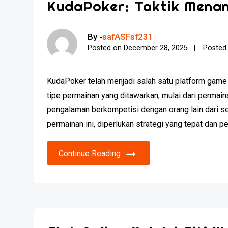
KudaPoker: Taktik Menan
By -
safASFsf231
Posted on
December 28, 2025
Posted
KudaPoker telah menjadi salah satu platform game 
tipe permainan yang ditawarkan, mulai dari permai
pengalaman berkompetisi dengan orang lain dari s
permainan ini, diperlukan strategi yang tepat dan
Continue Reading