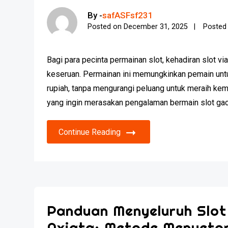
By -
safASFsf231
Posted on
December 31, 2025
Posted
Bagi para pecinta permainan slot, kehadiran slot
keseruan. Permainan ini memungkinkan pemain untu
rupiah, tanpa mengurangi peluang untuk meraih ke
yang ingin merasakan pengalaman bermain slot ga
Continue Reading
Panduan Menyeluruh Slot
Axiata: Metode Menyetor