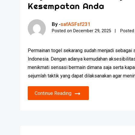
Kesempatan Anda
By -
safASFsf231
Posted on
December 29, 2025
Posted
Permainan togel sekarang sudah menjadi sebagai sa
Indonesia. Dengan adanya kemudahan aksesibilitas 
menikmati sensasi bermain dimana saja serta kapa
sejumlah taktik yang dapat dilaksanakan agar me
Continue Reading