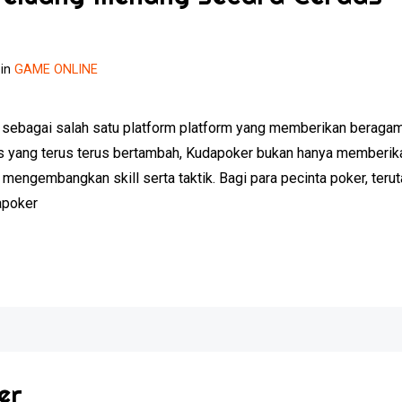
 in
GAME ONLINE
i sebagai salah satu platform platform yang memberikan beraga
as yang terus terus bertambah, Kudapoker bukan hanya memberik
mengembangkan skill serta taktik. Bagi para pecinta poker, teru
apoker
er