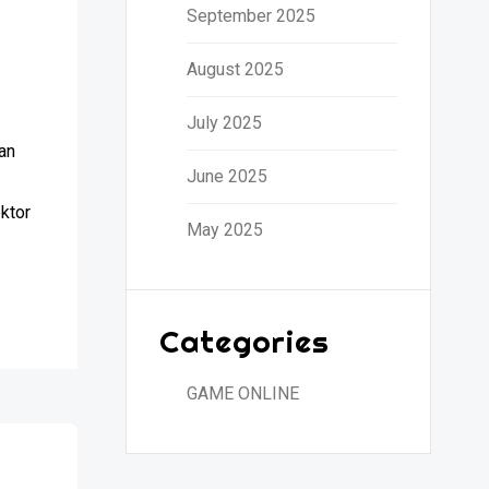
September 2025
August 2025
July 2025
an
June 2025
ktor
May 2025
Categories
GAME ONLINE