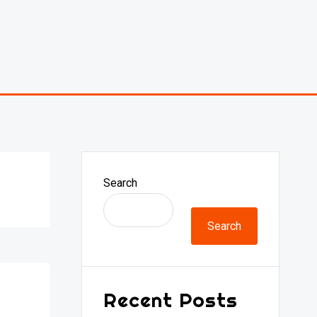
Search
Search
Recent Posts