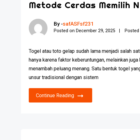
Metode Cerdas Memilih No
By -
safASFsf231
Posted on
December 29, 2025
Posted
Togel atau toto gelap sudah lama menjadi salah sat
hanya karena faktor keberuntungan, melainkan juga 
menambah peluang menang. Satu bentuk togel yang
unsur tradisional dengan sistem
Continue Reading