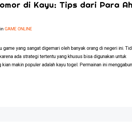
mor di Kayu: Tips dari Para Ah
 in
GAME ONLINE
u game yang sangat digemari oleh banyak orang di negeri ini. Ti
karena ada strategi tertentu yang khusus bisa digunakan untuk
 kian makin populer adalah kayu togel. Permainan ini menggabu