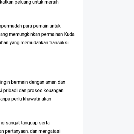
gkatkan peluang untuk meraih
mempermudah para pemain untuk
us yang memungkinkan permainan Kuda
bahan yang memudahkan transaksi
 ingin bermain dengan aman dan
si pribadi dan proses keuangan
anpa perlu khawatir akan
ng sangat tanggap serta
an pertanyaan, dan mengatasi