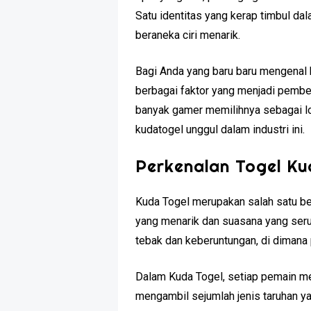
Satu identitas yang kerap timbul da
beraneka ciri menarik.
Bagi Anda yang baru baru mengenal 
berbagai faktor yang menjadi pemb
banyak gamer memilihnya sebagai l
kudatogel unggul dalam industri ini.
Perkenalan Togel K
Kuda Togel merupakan salah satu ben
yang menarik dan suasana yang seru,
tebak dan keberuntungan, di dimana
Dalam Kuda Togel, setiap pemain m
mengambil sejumlah jenis taruhan ya