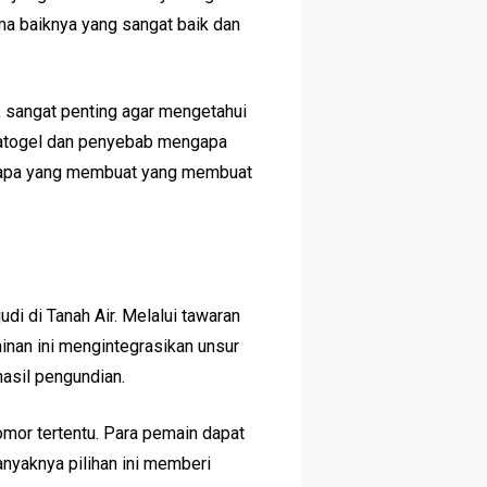
ama baiknya yang sangat baik dan
, sangat penting agar mengetahui
datogel dan penyebab mengapa
an apa yang membuat yang membuat
di di Tanah Air. Melalui tawaran
inan ini mengintegrasikan unsur
asil pengundian.
or tertentu. Para pemain dapat
anyaknya pilihan ini memberi