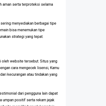
h aman serta terproteksi selama
ni sering menyediakan berbagai tipe
pemain bisa menemukan tipe
akan strategi yang tepat.
i oleh website tersebut. Situs yang
. Dengan cara mengecek lisensi, Kamu
dari kecurangan atau tindakan yang
estimonial dari pengguna lain dapat
a umpan positif serta rekam jejak