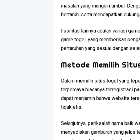
masalah yang mungkin timbul. Denga
bertaruh, serta mendapatkan dukung
Fasilitas lainnya adalah variasi gam
game togel, yang memberikan penga
pertaruhan yang sesuai dengan sel
Metode Memilih Sit
Dalam memilih situs togel yang tepe
terpercaya biasanya terregistrasi p
dapat menjamin bahwa website terse
tidak etis.
Selanjutnya, periksalah nama baik w
menyediakan gambaran yang jelas 