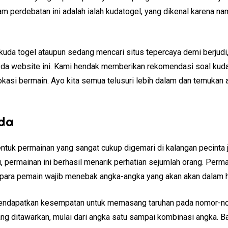
lam perdebatan ini adalah ialah kudatogel, yang dikenal karena n
kuda togel ataupun sedang mencari situs tepercaya demi berjudi
eda website ini. Kami hendak memberikan rekomendasi soal ku
okasi bermain. Ayo kita semua telusuri lebih dalam dan temuk
uda
tuk permainan yang sangat cukup digemari di kalangan pecinta ju
 permainan ini berhasil menarik perhatian sejumlah orang. Perma
 para pemain wajib menebak angka-angka yang akan akan dalam h
endapatkan kesempatan untuk memasang taruhan pada nomor-nom
ng ditawarkan, mulai dari angka satu sampai kombinasi angka. B