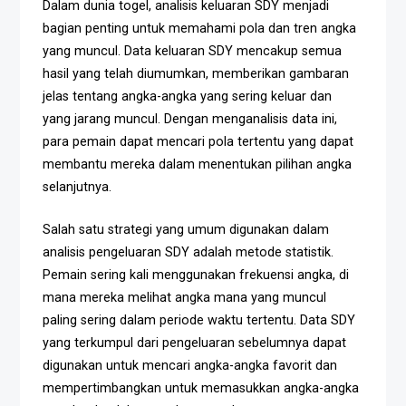
Dalam dunia togel, analisis keluaran SDY menjadi
bagian penting untuk memahami pola dan tren angka
yang muncul. Data keluaran SDY mencakup semua
hasil yang telah diumumkan, memberikan gambaran
jelas tentang angka-angka yang sering keluar dan
yang jarang muncul. Dengan menganalisis data ini,
para pemain dapat mencari pola tertentu yang dapat
membantu mereka dalam menentukan pilihan angka
selanjutnya.
Salah satu strategi yang umum digunakan dalam
analisis pengeluaran SDY adalah metode statistik.
Pemain sering kali menggunakan frekuensi angka, di
mana mereka melihat angka mana yang muncul
paling sering dalam periode waktu tertentu. Data SDY
yang terkumpul dari pengeluaran sebelumnya dapat
digunakan untuk mencari angka-angka favorit dan
mempertimbangkan untuk memasukkan angka-angka