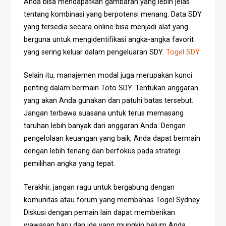
Anda bisa mendapatkan gambaran yang lebih jelas
tentang kombinasi yang berpotensi menang. Data SDY
yang tersedia secara online bisa menjadi alat yang
berguna untuk mengidentifikasi angka-angka favorit
yang sering keluar dalam pengeluaran SDY.
Togel SDY
Selain itu, manajemen modal juga merupakan kunci
penting dalam bermain Toto SDY. Tentukan anggaran
yang akan Anda gunakan dan patuhi batas tersebut.
Jangan terbawa suasana untuk terus memasang
taruhan lebih banyak dari anggaran Anda. Dengan
pengelolaan keuangan yang baik, Anda dapat bermain
dengan lebih tenang dan berfokus pada strategi
pemilihan angka yang tepat.
Terakhir, jangan ragu untuk bergabung dengan
komunitas atau forum yang membahas Togel Sydney.
Diskusi dengan pemain lain dapat memberikan
wawasan baru dan ide yang mungkin belum Anda