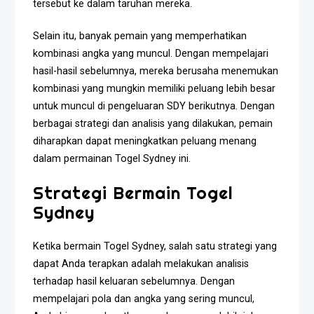
tersebut ke dalam taruhan mereka.
Selain itu, banyak pemain yang memperhatikan
kombinasi angka yang muncul. Dengan mempelajari
hasil-hasil sebelumnya, mereka berusaha menemukan
kombinasi yang mungkin memiliki peluang lebih besar
untuk muncul di pengeluaran SDY berikutnya. Dengan
berbagai strategi dan analisis yang dilakukan, pemain
diharapkan dapat meningkatkan peluang menang
dalam permainan Togel Sydney ini.
Strategi Bermain Togel
Sydney
Ketika bermain Togel Sydney, salah satu strategi yang
dapat Anda terapkan adalah melakukan analisis
terhadap hasil keluaran sebelumnya. Dengan
mempelajari pola dan angka yang sering muncul,