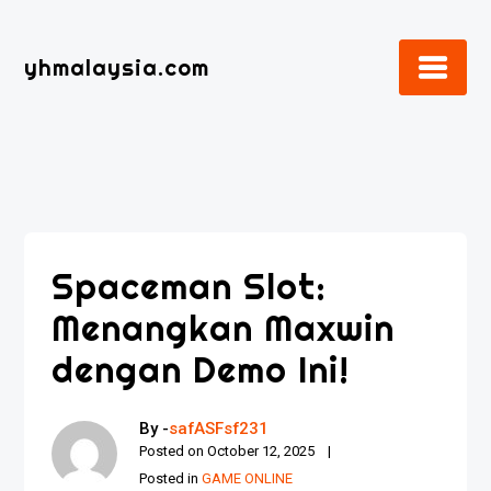
Skip
to
yhmalaysia.com
content
Spaceman Slot:
Menangkan Maxwin
dengan Demo Ini!
By -
safASFsf231
Posted on
October 12, 2025
Posted in
GAME ONLINE