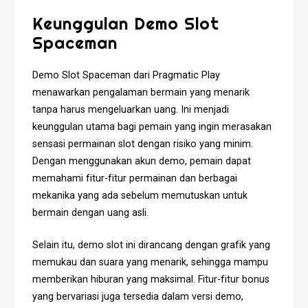
Keunggulan Demo Slot
Spaceman
Demo Slot Spaceman dari Pragmatic Play
menawarkan pengalaman bermain yang menarik
tanpa harus mengeluarkan uang. Ini menjadi
keunggulan utama bagi pemain yang ingin merasakan
sensasi permainan slot dengan risiko yang minim.
Dengan menggunakan akun demo, pemain dapat
memahami fitur-fitur permainan dan berbagai
mekanika yang ada sebelum memutuskan untuk
bermain dengan uang asli.
Selain itu, demo slot ini dirancang dengan grafik yang
memukau dan suara yang menarik, sehingga mampu
memberikan hiburan yang maksimal. Fitur-fitur bonus
yang bervariasi juga tersedia dalam versi demo,