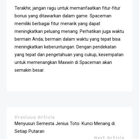
Terakhir, jangan ragu untuk memanfaatkan fitur-fitur
bonus yang ditawarkan dalam game. Spaceman
memiliki berbagai fitur menarik yang dapat
meningkatkan peluang menang. Perhatikan juga waktu
bermain Anda; bermain dalam waktu yang tepat bisa
meningkatkan keberuntungan. Dengan pendekatan
yang tepat dan pengetahuan yang cukup, kesempatan
untuk memenangkan Maxwin di Spaceman akan
semakin besar.
Previous Article
Menyusuri Semesta Jenius Toto: Kunci Menang di
Setiap Putaran
Next Article