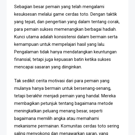
Sebagian besar pemain yang telah mengalami
kesuksesan melalui game cerdas toto. Dengan taktik
yang tepat, dan pengertian yang dalam tentang corak,
para pemain sukses memenangkan berbagai hadiah.
Kunci utama adalah konsistensi dalam bermain serta
kemampuan untuk mempelajari hasil yang lalu.
Pengalaman tidak hanya mendatangkan keuntungan
finansial, tetapi juga kepuasan batin ketika sukses
mencapai sasaran yang diinginkan.
Tak sedikit cerita motivasi dari para pemain yang
mulanya hanya bermain untuk bersenang-senang,
tetapi berakhir menjadi pemain yang handal. Mereka
membagikan petunjuk tentang bagaimana metode
meningkatkan peluang menang besar, seperti
bagaimana memilih angka atau memahami
mekanisme permainan. Komunitas cerdas toto sering
saling menyokong dan menawarkan saran, yang