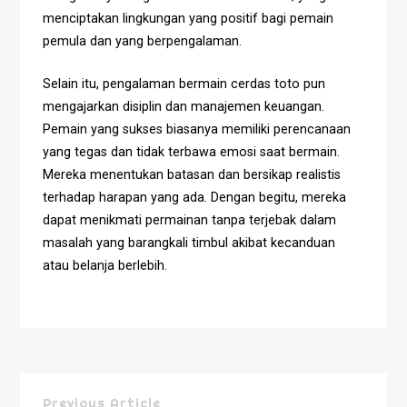
menciptakan lingkungan yang positif bagi pemain
pemula dan yang berpengalaman.
Selain itu, pengalaman bermain cerdas toto pun
mengajarkan disiplin dan manajemen keuangan.
Pemain yang sukses biasanya memiliki perencanaan
yang tegas dan tidak terbawa emosi saat bermain.
Mereka menentukan batasan dan bersikap realistis
terhadap harapan yang ada. Dengan begitu, mereka
dapat menikmati permainan tanpa terjebak dalam
masalah yang barangkali timbul akibat kecanduan
atau belanja berlebih.
Previous Article