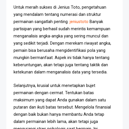
Untuk meraih sukses di Jenius Toto, pengetahuan
yang mendalam tentang numerasi dan struktur
permainan sangatlah penting.
jeniustoto
Banyak
partisipan yang berhasil sudah merintis kemampuan
menganalisis angka-angka yang sering muncul dan
yang sedikit terjadi. Dengan merekam riwayat angka,
pemain bisa berusaha mengidentifikasi pola yang
mungkin bermanfaat. Aspek ini tidak hanya tentang
keberuntungan, akan tetapi juga tentang taktik dan
ketekunan dalam menganalisis data yang tersedia.
Selanjutnya, krusial untuk menetapkan bujet
permainan dengan cermat. Tentukan batas
maksimum yang dapat Anda gunakan dalam satu
putaran dan ikuti batas tersebut. Mengelola finansial
dengan baik bukan hanya membantu Anda tetap
dalam permainan lebih lama, akan tetapi juga
mengurangi stres psikologis saat bermain. Ini