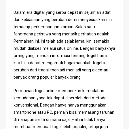
Dalam era digital yang serba cepat ini sejumlah adat
dan kebiasaan yang berubah demi menyesuaikan diri
terhadap perkembangan zaman. Salah satu
fenomena peristiwa yang menarik perhatian adalah.
Permainan ini, ini telah ada sejak lama, kini semakin
mudah diakses melalui situs online. Dengan banyaknya
orang yang mencari informasi tentang togel hari ini
kita bisa dapat mengamati bagaimanakah togel ini
berubah dari tradisi menjadi menjadi yang digemari
banyak orang populer banyak orang.
Permainan togel online memberikan kemudahan-
kemudahan yang tak dapat diperoleh dari metode
konvensional. Dengan hanya hanya menggunakan
smartphone atau PC, pemain bisa memasang taruhan
dimanapun serta di mana saja. Hal ini tidak hanya
membuat membuat togel lebih populer, tetapi juga