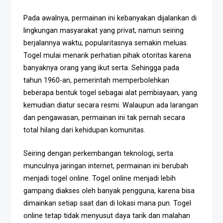
Pada awalnya, permainan ini kebanyakan dijalankan di
lingkungan masyarakat yang privat, namun seiring
berjalannya waktu, popularitasnya semakin meluas.
Togel mulai menarik perhatian pihak otoritas karena
banyaknya orang yang ikut serta. Sehingga pada
tahun 1960-an, pemerintah memperbolehkan
beberapa bentuk togel sebagai alat pembiayaan, yang
kemudian diatur secara resmi. Walaupun ada larangan
dan pengawasan, permainan ini tak pernah secara
total hilang dari kehidupan komunitas.
Seiring dengan perkembangan teknologi, serta
munculnya jaringan internet, permainan ini berubah
menjadi togel online. Togel online menjadi lebih
gampang diakses oleh banyak pengguna, karena bisa
dimainkan setiap saat dan di lokasi mana pun. Togel
online tetap tidak menyusut daya tarik dan malahan