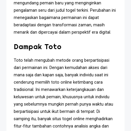
mengundang pemain baru yang menginginkan
pengalaman seru dari judul togel terkini. Perubahan ini
menegaskan bagaimana permainan ini dapat
beradaptasi dengan transformasi zaman, masih
menarik dan dipercayai dalam perspektif era digital.
Dampak Toto
Toto telah mengubah metode orang berpartisipasi
dari permainan ini. Dengan kemudahan akses dari
mana saja dan kapan saja, banyak individu saat ini
cenderung memilih toto online ketimbang cara
tradisional. Ini menawarkan keterjangkauan dan
keluwesan untuk pemain, khususnya untuk individu
yang sebelumnya mungkin pernah punya waktu atau
berpartisipasi untuk ikut bermain di tempat. Di
samping itu, banyak situs togel online menghadirkan
fitur-fitur tambahan contohnya analisis angka dan