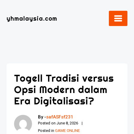
Skip
to
yhmalaysia.com
content
Togell Tradisi versus
Opsi Modern dalam
Era Digitalisasi?
By -
safASFsf231
Posted on
June 8, 2026
Posted in
GAME ONLINE