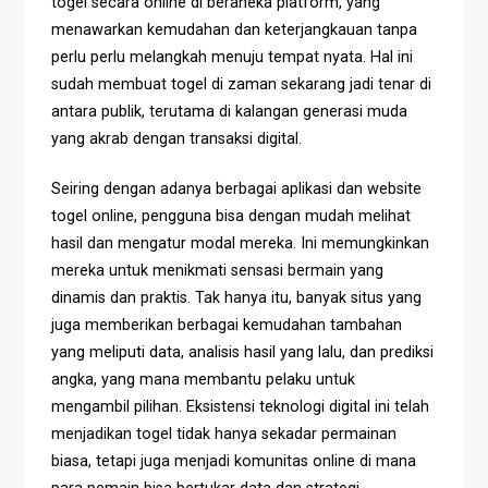
togel secara online di beraneka platform, yang
menawarkan kemudahan dan keterjangkauan tanpa
perlu perlu melangkah menuju tempat nyata. Hal ini
sudah membuat togel di zaman sekarang jadi tenar di
antara publik, terutama di kalangan generasi muda
yang akrab dengan transaksi digital.
Seiring dengan adanya berbagai aplikasi dan website
togel online, pengguna bisa dengan mudah melihat
hasil dan mengatur modal mereka. Ini memungkinkan
mereka untuk menikmati sensasi bermain yang
dinamis dan praktis. Tak hanya itu, banyak situs yang
juga memberikan berbagai kemudahan tambahan
yang meliputi data, analisis hasil yang lalu, dan prediksi
angka, yang mana membantu pelaku untuk
mengambil pilihan. Eksistensi teknologi digital ini telah
menjadikan togel tidak hanya sekadar permainan
biasa, tetapi juga menjadi komunitas online di mana