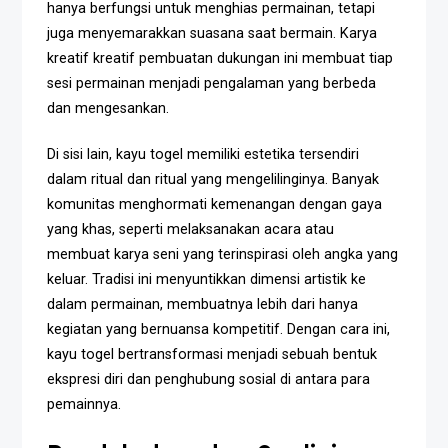
hanya berfungsi untuk menghias permainan, tetapi
juga menyemarakkan suasana saat bermain. Karya
kreatif kreatif pembuatan dukungan ini membuat tiap
sesi permainan menjadi pengalaman yang berbeda
dan mengesankan.
Di sisi lain, kayu togel memiliki estetika tersendiri
dalam ritual dan ritual yang mengelilinginya. Banyak
komunitas menghormati kemenangan dengan gaya
yang khas, seperti melaksanakan acara atau
membuat karya seni yang terinspirasi oleh angka yang
keluar. Tradisi ini menyuntikkan dimensi artistik ke
dalam permainan, membuatnya lebih dari hanya
kegiatan yang bernuansa kompetitif. Dengan cara ini,
kayu togel bertransformasi menjadi sebuah bentuk
ekspresi diri dan penghubung sosial di antara para
pemainnya.