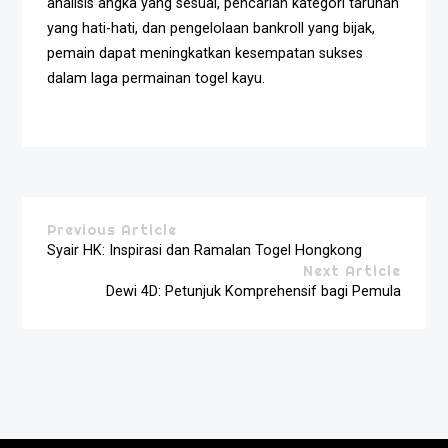
analisis angka yang sesuai, pencarian kategori taruhan
yang hati-hati, dan pengelolaan bankroll yang bijak,
pemain dapat meningkatkan kesempatan sukses
dalam laga permainan togel kayu.
Previous Article
Syair HK: Inspirasi dan Ramalan Togel Hongkong
Next Article
Dewi 4D: Petunjuk Komprehensif bagi Pemula