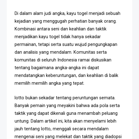
Di dalam alam judi angka, kayu togel menjadi sebuah
kejadian yang menggugah perhatian banyak orang.
Kombinasi antara seni dan keahlian dan taktik
menjadikan kayu togel tidak hanya sekadar
permainan, tetapi serta suatu wujud pengungkapan
dan analisis yang mendalam. Komunitas serta
komunitas di seluruh Indonesia ramai diskusikan
tentang bagaimana angka-angka ini dapat
mendatangkan keberuntungan, dan keahlian di balik
memilih memilih angka yang tepat.
lotto bukan sekadar tentang peruntungan semata.
Banyak pemain yang meyakini bahwa ada pola serta
taktik yang dapat dikenali guna menambah peluang
untung. Dalam artikel ini, kita akan menyelami lebih
jauh tentang lotto, menggali secara mendalam
mengenai seni yang melekat dan taktik yang diadopsi