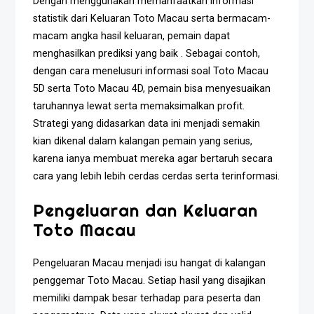
Dengan menggunakan memanfaatkan informasi
statistik dari Keluaran Toto Macau serta bermacam-
macam angka hasil keluaran, pemain dapat
menghasilkan prediksi yang baik . Sebagai contoh,
dengan cara menelusuri informasi soal Toto Macau
5D serta Toto Macau 4D, pemain bisa menyesuaikan
taruhannya lewat serta memaksimalkan profit.
Strategi yang didasarkan data ini menjadi semakin
kian dikenal dalam kalangan pemain yang serius,
karena ianya membuat mereka agar bertaruh secara
cara yang lebih lebih cerdas cerdas serta terinformasi.
Pengeluaran dan Keluaran
Toto Macau
Pengeluaran Macau menjadi isu hangat di kalangan
penggemar Toto Macau. Setiap hasil yang disajikan
memiliki dampak besar terhadap para peserta dan