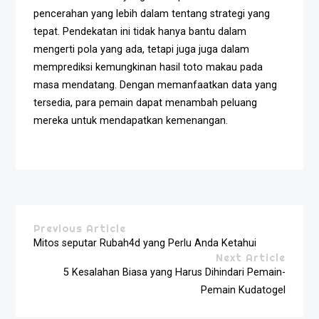
pencerahan yang lebih dalam tentang strategi yang
tepat. Pendekatan ini tidak hanya bantu dalam
mengerti pola yang ada, tetapi juga juga dalam
memprediksi kemungkinan hasil toto makau pada
masa mendatang. Dengan memanfaatkan data yang
tersedia, para pemain dapat menambah peluang
mereka untuk mendapatkan kemenangan.
Previous Article
Mitos seputar Rubah4d yang Perlu Anda Ketahui
Next Article
5 Kesalahan Biasa yang Harus Dihindari Pemain-
Pemain Kudatogel