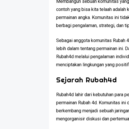
Membangun sebuah komunitas yang s
contoh yang bisa kita telaah adala
permainan angka. Komunitas ini tida
berbagi pengalaman, strategi, dan 
Sebagai anggota komunitas Rubah 4
lebih dalam tentang permainan ini.
Rubah4d melalui pengalaman individu
menciptakan lingkungan yang positi
Sejarah Rubah4d
Rubah4d lahir dari kebutuhan para 
permainan Rubah 4d. Komunitas ini 
berkembang menjadi sebuah jaringan
mengorganisir diskusi dan pertemua