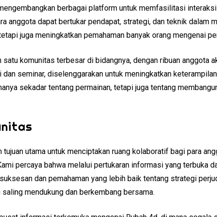
mengembangkan berbagai platform untuk memfasilitasi interaksi 
ara anggota dapat bertukar pendapat, strategi, dan teknik dalam 
tetapi juga meningkatkan pemahaman banyak orang mengenai per
ah satu komunitas terbesar di bidangnya, dengan ribuan anggota a
i dan seminar, diselenggarakan untuk meningkatkan keterampilan
anya sekadar tentang permainan, tetapi juga tentang membangu
unitas
 tujuan utama untuk menciptakan ruang kolaboratif bagi para a
ami percaya bahwa melalui pertukaran informasi yang terbuka da
uksesan dan pemahaman yang lebih baik tentang strategi perjudi
g saling mendukung dan berkembang bersama.