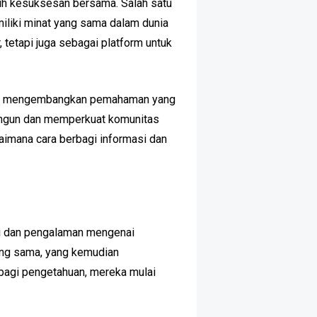
ih kesuksesan bersama. Salah satu
iliki minat yang sama dalam dunia
tetapi juga sebagai platform untuk
n dan mengembangkan pemahaman yang
bangun dan memperkuat komunitas
gaimana cara berbagi informasi dan
asi dan pengalaman mengenai
yang sama, yang kemudian
bagi pengetahuan, mereka mulai