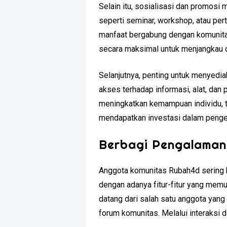
Selain itu, sosialisasi dan promos
seperti seminar, workshop, atau per
manfaat bergabung dengan komunitas
secara maksimal untuk menjangkau 
Selanjutnya, penting untuk menyed
akses terhadap informasi, alat, dan
meningkatkan kemampuan individu, 
mendapatkan investasi dalam penge
Berbagi Pengalama
Anggota komunitas Rubah4d sering 
dengan adanya fitur-fitur yang memu
datang dari salah satu anggota yang
forum komunitas. Melalui interaksi 