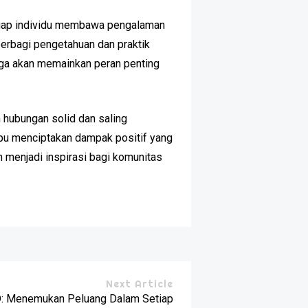
etiap individu membawa pengalaman
erbagi pengetahuan dan praktik
 juga akan memainkan peran penting
 hubungan solid dan saling
u menciptakan dampak positif yang
n menjadi inspirasi bagi komunitas
Next Article
: Menemukan Peluang Dalam Setiap