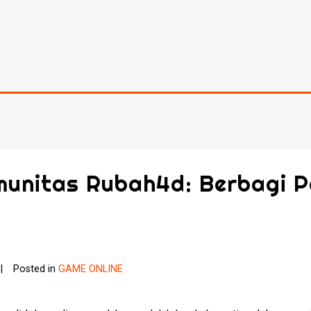
unitas Rubah4d: Berbagi 
Posted in
GAME ONLINE