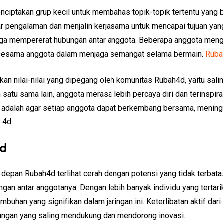
enciptakan grup kecil untuk membahas topik-topik tertentu yang
ar pengalaman dan menjalin kerjasama untuk mencapai tujuan yang
juga mempererat hubungan antar anggota. Beberapa anggota men
 sesama anggota dalam menjaga semangat selama bermain.
Ruba
minkan nilai-nilai yang dipegang oleh komunitas Rubah4d, yaitu s
tu sama lain, anggota merasa lebih percaya diri dan terinspiras
ni adalah agar setiap anggota dapat berkembang bersama, menin
 4d.
4d
depan Rubah4d terlihat cerah dengan potensi yang tidak terbata
gan antar anggotanya. Dengan lebih banyak individu yang tertar
mbuhan yang signifikan dalam jaringan ini. Keterlibatan aktif dar
ngan yang saling mendukung dan mendorong inovasi.