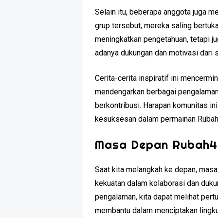
Selain itu, beberapa anggota juga m
grup tersebut, mereka saling bertuk
meningkatkan pengetahuan, tetapi 
adanya dukungan dan motivasi dari
Cerita-cerita inspiratif ini mencer
mendengarkan berbagai pengalaman sa
berkontribusi. Harapan komunitas i
kesuksesan dalam permainan Rubah
Masa Depan Rubah
Saat kita melangkah ke depan, masa 
kekuatan dalam kolaborasi dan dukun
pengalaman, kita dapat melihat pertu
membantu dalam menciptakan lingku