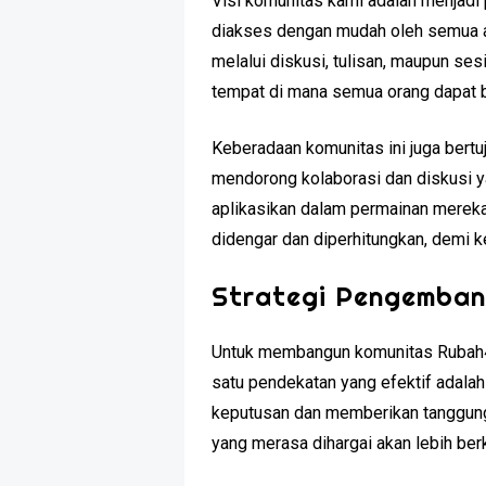
Visi komunitas kami adalah menjadi
diakses dengan mudah oleh semua an
melalui diskusi, tulisan, maupun 
tempat di mana semua orang dapat b
Keberadaan komunitas ini juga bertu
mendorong kolaborasi dan diskusi y
aplikasikan dalam permainan mereka
didengar dan diperhitungkan, demi k
Strategi Pengemba
Untuk membangun komunitas Rubah4d 
satu pendekatan yang efektif adala
keputusan dan memberikan tanggung 
yang merasa dihargai akan lebih be