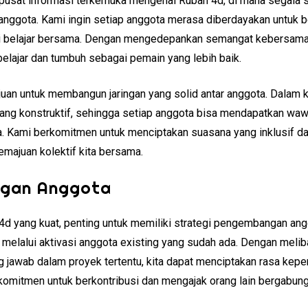
 pusat informasi terkemuka mengenai Rubah 4d, di mana segala s
ggota. Kami ingin setiap anggota merasa diberdayakan untuk be
sesi belajar bersama. Dengan mengedepankan semangat kebersam
elajar dan tumbuh sebagai pemain yang lebih baik.
juan untuk membangun jaringan yang solid antar anggota. Dalam 
ang konstruktif, sehingga setiap anggota bisa mendapatkan wa
. Kami berkomitmen untuk menciptakan suasana yang inklusif d
emajuan kolektif kita bersama.
ngan Anggota
yang kuat, penting untuk memiliki strategi pengembangan anggo
h melalui aktivasi anggota existing yang sudah ada. Dengan mel
jawab dalam proyek tertentu, kita dapat menciptakan rasa kepem
rkomitmen untuk berkontribusi dan mengajak orang lain bergabun