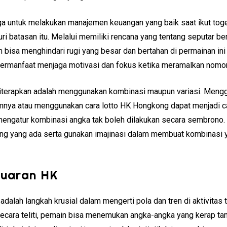
g juga untuk melakukan manajemen keuangan yang baik saat ikut t
i batasan itu. Melalui memiliki rencana yang tentang seputar b
 bisa menghindari rugi yang besar dan bertahan di permainan ini
ermanfaat menjaga motivasi dan fokus ketika meramalkan nomor 
 diterapkan adalah menggunakan kombinasi maupun variasi. Men
mnya atau menggunakan cara lotto HK Hongkong dapat menjadi 
ngatur kombinasi angka tak boleh dilakukan secara sembrono. S
g yang ada serta gunakan imajinasi dalam membuat kombinasi
luaran HK
 adalah langkah krusial dalam mengerti pola dan tren di aktivita
secara teliti, pemain bisa menemukan angka-angka yang kerap ta