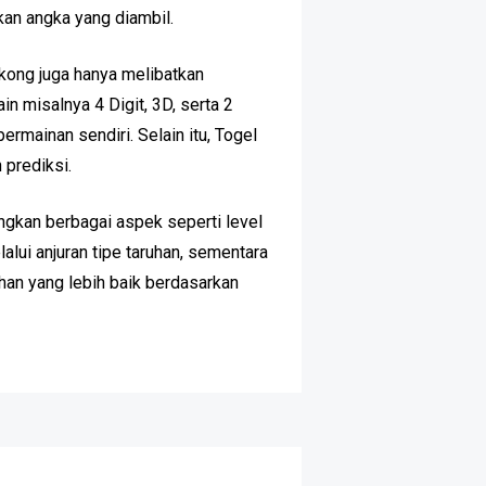
kan angka yang diambil.
kong juga hanya melibatkan
n misalnya 4 Digit, 3D, serta 2
ermainan sendiri. Selain itu, Togel
 prediksi.
gkan berbagai aspek seperti level
alui anjuran tipe taruhan, sementara
an yang lebih baik berdasarkan