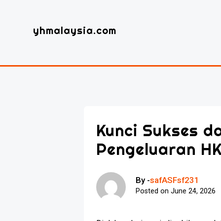
Skip
to
yhmalaysia.com
content
Kunci Sukses d
Pengeluaran H
By -
safASFsf231
Posted on
June 24, 2026