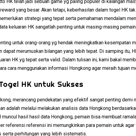
otto HK telah jadi sebuah game yg paling populer di kalangan mas
reward yang besar. Akan tetapi, keberhasilan dalam togel HK tak
memerlukan strategi yang tepat serta pemahaman mendalam menge
ata keluaran HK sangatlah penting untuk masing-masing pemain
 penting untuk orang-orang yg hendak meningkatkan kesempatan 
in dapat merumuskan bilangan yang lebih tepat. Di samping itu,
aran HK yg tepat serta valid. Dalam tulisan ini, kami bakal me
a cara cara menggunakan informasi Hongkong agar meraih tujuan m
Togel HK untuk Sukses
gkong, merancang pendekatan yang efektif sangat penting demi 
kan adalah melalui melakukan analisis data Hongkong berdasarka
l muncul hasil hasil data Hongkong, pemain bisa membuat ramalan
 referensi referensi ini memungkinkan para pemain untuk agar
s serta perhitungan yang lebih sistematis.