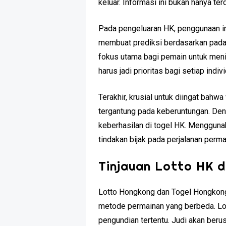
keluar. Informasi ini bukan hanya terd
Pada pengeluaran HK, penggunaan inf
membuat prediksi berdasarkan pada k
fokus utama bagi pemain untuk meni
harus jadi prioritas bagi setiap ind
Terakhir, krusial untuk diingat bah
tergantung pada keberuntungan. Den
keberhasilan di togel HK. Mengguna
tindakan bijak pada perjalanan permai
Tinjauan Lotto HK d
Lotto Hongkong dan Togel Hongkong 
metode permainan yang berbeda. L
pengundian tertentu. Judi akan ber