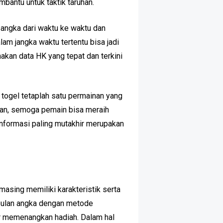
embantu untuk taktik taruhan.
 angka dari waktu ke waktu dan
am jangka waktu tertentu bisa jadi
kan data HK yang tepat dan terkini
 togel tetaplah satu permainan yang
gan, semoga pemain bisa meraih
nformasi paling mutakhir merupakan
sing memiliki karakteristik serta
pulan angka dengan metode
ar memenangkan hadiah. Dalam hal