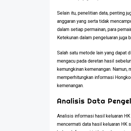
Selain itu, penelitian data, pentin
anggaran yang serta tidak mencampur
dalam setiap permainan, para pemain
Ketekunan dalam pengeluaran juga b
Salah satu metode lain yang dapat
mengacu pada deretan hasil sebelu
kemungkinan kemenangan. Namun, me
memperhitungkan informasi Hongkon
kemenangan.
Analisis Data Penge
Analisis informasi hasil keluaran HK
mencermati data hasil keluaran HK 