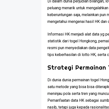
Di dalam dunia perjudian bilangan, l
peluang menarik untuk mengalahkan 
keberuntungan saja, melainkan pun 
mengetahui mengenai hasil HK dan d
Informasi HK menjadi alat data yg
statistik dari togel Hongkong, pema
resmi pun menyediakan data pengelu
tips keberhasilan di lotto HK, sert
Strategi Permainan 
Di dunia dunia permainan togel Hon
satu metode yang bisa bisa diterap
meninjau pola serta tren yang muncu
Pemanfaatan data HK sebagai sumber
nasib, tetapi juga kepada rasionalita