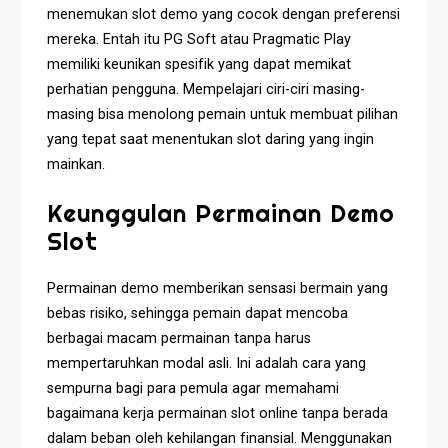
menemukan slot demo yang cocok dengan preferensi
mereka. Entah itu PG Soft atau Pragmatic Play
memiliki keunikan spesifik yang dapat memikat
perhatian pengguna. Mempelajari ciri-ciri masing-
masing bisa menolong pemain untuk membuat pilihan
yang tepat saat menentukan slot daring yang ingin
mainkan.
Keunggulan Permainan Demo
Slot
Permainan demo memberikan sensasi bermain yang
bebas risiko, sehingga pemain dapat mencoba
berbagai macam permainan tanpa harus
mempertaruhkan modal asli. Ini adalah cara yang
sempurna bagi para pemula agar memahami
bagaimana kerja permainan slot online tanpa berada
dalam beban oleh kehilangan finansial. Menggunakan