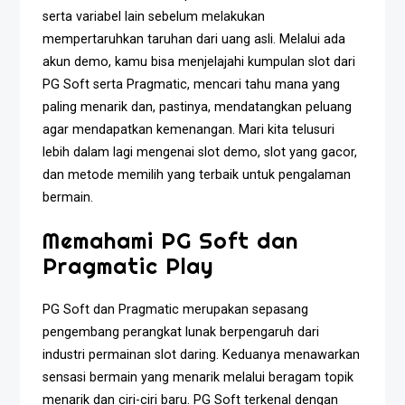
serta variabel lain sebelum melakukan
mempertaruhkan taruhan dari uang asli. Melalui ada
akun demo, kamu bisa menjelajahi kumpulan slot dari
PG Soft serta Pragmatic, mencari tahu mana yang
paling menarik dan, pastinya, mendatangkan peluang
agar mendapatkan kemenangan. Mari kita telusuri
lebih dalam lagi mengenai slot demo, slot yang gacor,
dan metode memilih yang terbaik untuk pengalaman
bermain.
Memahami PG Soft dan
Pragmatic Play
PG Soft dan Pragmatic merupakan sepasang
pengembang perangkat lunak berpengaruh dari
industri permainan slot daring. Keduanya menawarkan
sensasi bermain yang menarik melalui beragam topik
menarik dan ciri-ciri baru. PG Soft terkenal dengan