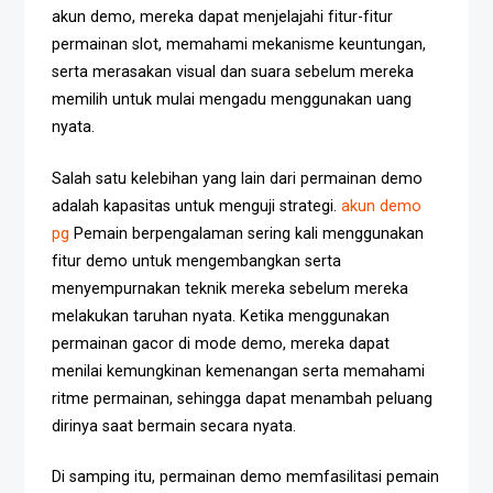
akun demo, mereka dapat menjelajahi fitur-fitur
permainan slot, memahami mekanisme keuntungan,
serta merasakan visual dan suara sebelum mereka
memilih untuk mulai mengadu menggunakan uang
nyata.
Salah satu kelebihan yang lain dari permainan demo
adalah kapasitas untuk menguji strategi.
akun demo
pg
Pemain berpengalaman sering kali menggunakan
fitur demo untuk mengembangkan serta
menyempurnakan teknik mereka sebelum mereka
melakukan taruhan nyata. Ketika menggunakan
permainan gacor di mode demo, mereka dapat
menilai kemungkinan kemenangan serta memahami
ritme permainan, sehingga dapat menambah peluang
dirinya saat bermain secara nyata.
Di samping itu, permainan demo memfasilitasi pemain