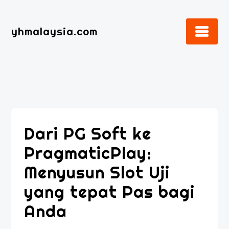
Skip
to
yhmalaysia.com
content
Dari PG Soft ke
PragmaticPlay:
Menyusun Slot Uji
yang tepat Pas bagi
Anda