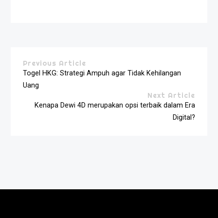
Previous Article
Togel HKG: Strategi Ampuh agar Tidak Kehilangan
Uang
Next Article
Kenapa Dewi 4D merupakan opsi terbaik dalam Era
Digital?