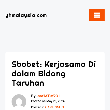
Skip
to
yhmalaysia.com
content
Sbobet: Kerjasama Di
dalam Bidang
Taruhan
By -
safASFsf231
Posted on
May 21, 2026
Posted in
GAME ONLINE