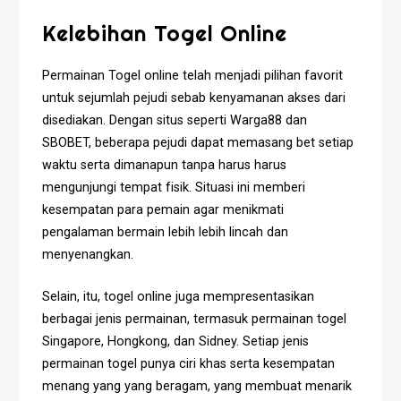
Kelebihan Togel Online
Permainan Togel online telah menjadi pilihan favorit
untuk sejumlah pejudi sebab kenyamanan akses dari
disediakan. Dengan situs seperti Warga88 dan
SBOBET, beberapa pejudi dapat memasang bet setiap
waktu serta dimanapun tanpa harus harus
mengunjungi tempat fisik. Situasi ini memberi
kesempatan para pemain agar menikmati
pengalaman bermain lebih lebih lincah dan
menyenangkan.
Selain, itu, togel online juga mempresentasikan
berbagai jenis permainan, termasuk permainan togel
Singapore, Hongkong, dan Sidney. Setiap jenis
permainan togel punya ciri khas serta kesempatan
menang yang yang beragam, yang membuat menarik