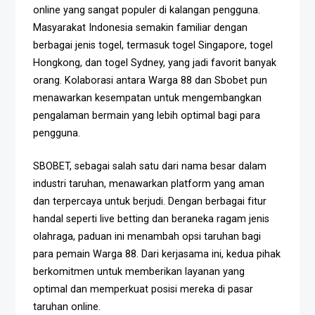
online yang sangat populer di kalangan pengguna.
Masyarakat Indonesia semakin familiar dengan
berbagai jenis togel, termasuk togel Singapore, togel
Hongkong, dan togel Sydney, yang jadi favorit banyak
orang. Kolaborasi antara Warga 88 dan Sbobet pun
menawarkan kesempatan untuk mengembangkan
pengalaman bermain yang lebih optimal bagi para
pengguna.
SBOBET, sebagai salah satu dari nama besar dalam
industri taruhan, menawarkan platform yang aman
dan terpercaya untuk berjudi. Dengan berbagai fitur
handal seperti live betting dan beraneka ragam jenis
olahraga, paduan ini menambah opsi taruhan bagi
para pemain Warga 88. Dari kerjasama ini, kedua pihak
berkomitmen untuk memberikan layanan yang
optimal dan memperkuat posisi mereka di pasar
taruhan online.