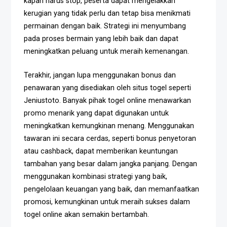
kapan harus stop, peserta dapat mengelakkan
kerugian yang tidak perlu dan tetap bisa menikmati
permainan dengan baik. Strategi ini menyumbang
pada proses bermain yang lebih baik dan dapat
meningkatkan peluang untuk meraih kemenangan.
Terakhir, jangan lupa menggunakan bonus dan
penawaran yang disediakan oleh situs togel seperti
Jeniustoto. Banyak pihak togel online menawarkan
promo menarik yang dapat digunakan untuk
meningkatkan kemungkinan menang. Menggunakan
tawaran ini secara cerdas, seperti bonus penyetoran
atau cashback, dapat memberikan keuntungan
tambahan yang besar dalam jangka panjang. Dengan
menggunakan kombinasi strategi yang baik,
pengelolaan keuangan yang baik, dan memanfaatkan
promosi, kemungkinan untuk meraih sukses dalam
togel online akan semakin bertambah.