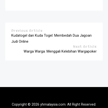
Previous Article
Kudatogel dan Kuda Togel: Membedah Dua Jagoan
Judi Online
Next Article
Warga Warga: Menggali Kelebihan Wargapoker
Copyright © 2026 yhmalaysia.com. All Right Reserved.