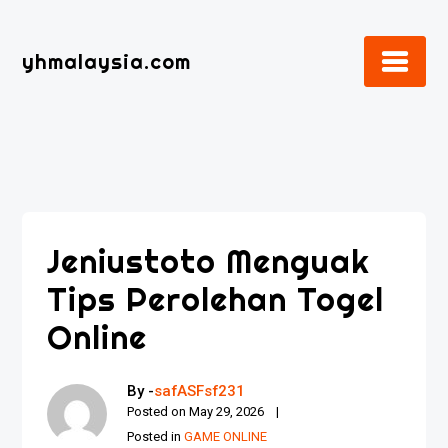
Skip
to
yhmalaysia.com
content
Jeniustoto Menguak
Tips Perolehan Togel
Online
By -
safASFsf231
Posted on
May 29, 2026
Posted in
GAME ONLINE