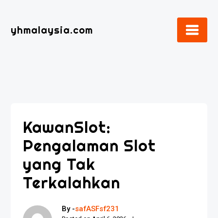
Skip
to
yhmalaysia.com
content
KawanSlot:
Pengalaman Slot
yang Tak
Terkalahkan
By -
safASFsf231