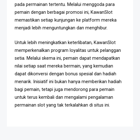
pada permainan tertentu. Melalui menggoda para
pemain dengan berbagai promosi ini, KawanSlot
memastikan setiap kunjungan ke platform mereka
menjadi lebih menguntungkan dan menghibur.
Untuk lebih meningkatkan keterlibatan, KawanSlot
memperkenalkan program loyalitas untuk pelanggan
setia. Melalui skema ini, pemain dapat mendapatkan
nilai setiap saat mereka bermain, yang kemudian
dapat dikonversi dengan bonus spesial dan hadiah
menarik. Inisiatif ini bukan hanya memberikan hadiah
bagi pemain, tetapi juga mendorong para pemain
untuk terus kembali dan mengalami pengalaman
permainan slot yang tak terkalahkan di situs ini.