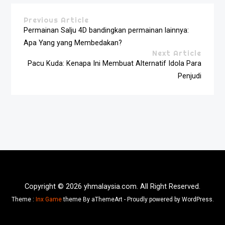
Previous Article
Permainan Salju 4D bandingkan permainan lainnya:
Apa Yang yang Membedakan?
Next Article
Pacu Kuda: Kenapa Ini Membuat Alternatif Idola Para
Penjudi
Copyright © 2026 yhmalaysia.com. All Right Reserved.
Theme :
Inx Game
theme By aThemeArt - Proudly powered by WordPress.