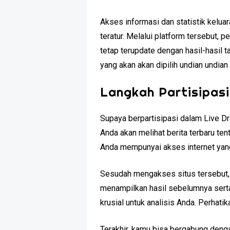
Akses informasi dan statistik keluar
teratur. Melalui platform tersebut,
tetap terupdate dengan hasil-hasil 
yang akan akan dipilih undian undian 
Langkah Partisipasi
Supaya berpartisipasi dalam Live D
Anda akan melihat berita terbaru te
Anda mempunyai akses internet yang
Sesudah mengakses situs tersebut, 
menampilkan hasil sebelumnya serta
krusial untuk analisis Anda. Perhat
Terakhir, kamu bisa bergabung den