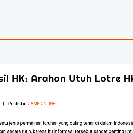
il HK: Arahan Utuh Lotre H
Posted in
GAME ONLINE
satu jenis permainan taruhan yang paling tenar di dalam Indones
n secara rutin, karena itu informasi tersebut sangat penting unt