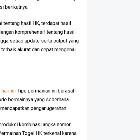
i berikutnya.
tentang hasil HK, terdapat hasil
 dengan komprehensif tentang hasil-
gga setiap update serta output yang
 terbaik akurat dan cepat mengenai
 hari ini
Tipe permainan ini berasal
ode bermainnya yang sederhana.
a’ mendapatkan penganugerahan.
emproduksi kombinasi angka nomor
Permainan Togel HK terkenal karena