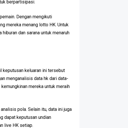
k berpartisipasi.
uk pemain. Dengan mengikuti
ang mereka menang lotto HK. Untuk
na hiburan dan sarana untuk menaruh
 keputusan keluaran ini tersebut
n menganalisis data hk dari data-
an kemungkinan mereka untuk meraih
alisis pola. Selain itu, data ini juga
g dapat keputusan undian
n live HK setiap.