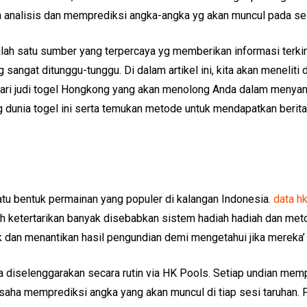
sa analisis dan memprediksi angka-angka yg akan muncul pada ses
h satu sumber yang terpercaya yg memberikan informasi terkini 
angat ditunggu-tunggu. Di dalam artikel ini, kita akan meneliti
ari judi togel Hongkong yang akan menolong Anda dalam menyan
g dunia togel ini serta temukan metode untuk mendapatkan berita
u bentuk permainan yang populer di kalangan Indonesia.
data hk
 ketertarikan banyak disebabkan sistem hadiah hadiah dan met
k dan menantikan hasil pengundian demi mengetahui jika merek
ya diselenggarakan secara rutin via HK Pools. Setiap undian m
saha memprediksi angka yang akan muncul di tiap sesi taruhan. 