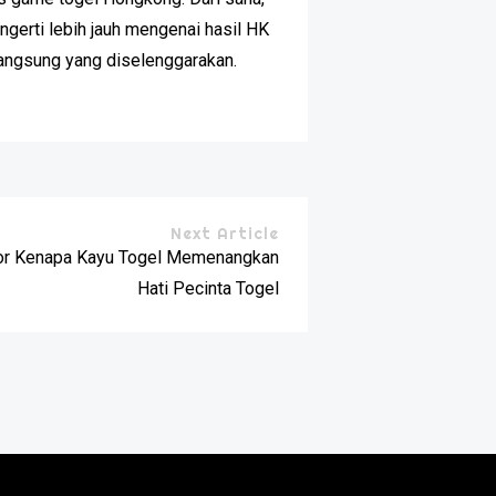
gerti lebih jauh mengenai hasil HK
langsung yang diselenggarakan.
Next Article
or Kenapa Kayu Togel Memenangkan
Hati Pecinta Togel