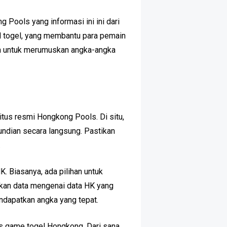
g Pools yang informasi ini ini dari
il togel, yang membantu para pemain
una untuk merumuskan angka-angka
tus resmi Hongkong Pools. Di situ,
undian secara langsung. Pastikan
.
 Biasanya, ada pilihan untuk
tkan data mengenai data HK yang
endapatkan angka yang tepat.
s game togel Hongkong. Dari sana,