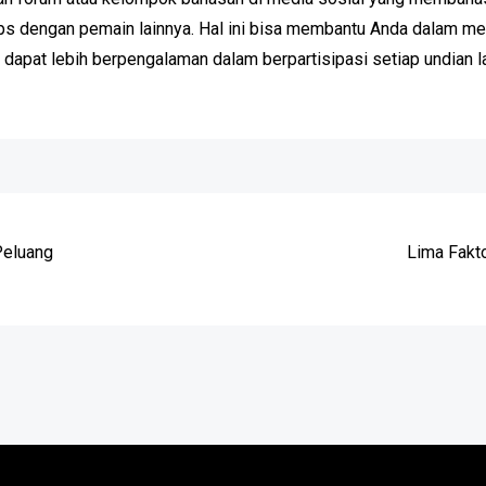
ps dengan pemain lainnya. Hal ini bisa membantu Anda dalam men
 dapat lebih berpengalaman dalam berpartisipasi setiap undian 
Peluang
Lima Fakt