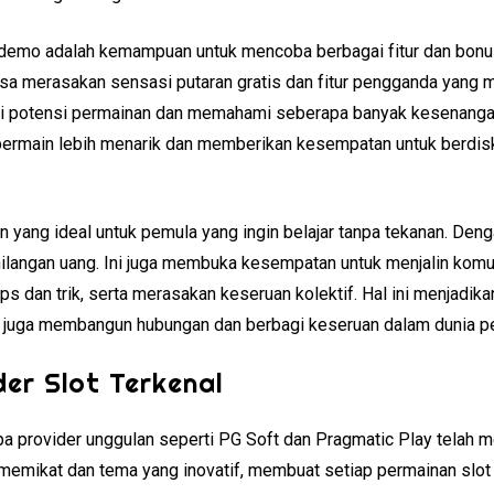
 demo adalah kemampuan untuk mencoba berbagai fitur dan bonus
a merasakan sensasi putaran gratis dan fitur pengganda yang 
lai potensi permainan dan memahami seberapa banyak kesenanga
bermain lebih menarik dan memberikan kesempatan untuk berdisk
an yang ideal untuk pemula yang ingin belajar tanpa tekanan. De
ehilangan uang. Ini juga membuka kesempatan untuk menjalin kom
ips dan trik, serta merasakan keseruan kolektif. Hal ini menjad
i juga membangun hubungan dan berbagi keseruan dalam dunia pe
er Slot Terkenal
a provider unggulan seperti PG Soft dan Pragmatic Play telah me
 memikat dan tema yang inovatif, membuat setiap permainan slo