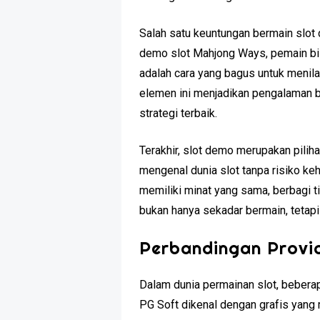
Salah satu keuntungan bermain slot
demo slot Mahjong Ways, pemain bis
adalah cara yang bagus untuk meni
elemen ini menjadikan pengalaman 
strategi terbaik.
Terakhir, slot demo merupakan pilih
mengenal dunia slot tanpa risiko k
memiliki minat yang sama, berbagi t
bukan hanya sekadar bermain, tetap
Perbandingan Provid
Dalam dunia permainan slot, beberap
PG Soft dikenal dengan grafis yang