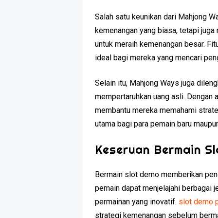
Salah satu keunikan dari Mahjong W
kemenangan yang biasa, tetapi juga
untuk meraih kemenangan besar. Fitu
ideal bagi mereka yang mencari peng
Selain itu, Mahjong Ways juga dile
mempertaruhkan uang asli. Dengan 
membantu mereka memahami strategi 
utama bagi para pemain baru maupu
Keseruan Bermain S
Bermain slot demo memberikan peng
pemain dapat menjelajahi berbagai 
permainan yang inovatif.
slot demo 
strategi kemenangan sebelum berma