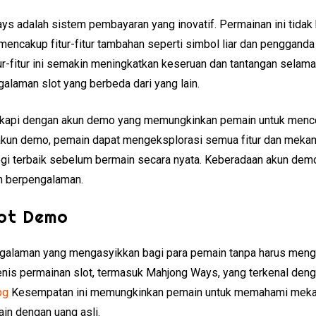
ays adalah sistem pembayaran yang inovatif. Permainan ini tida
 mencakup fitur-fitur tambahan seperti simbol liar dan penggan
r-fitur ini semakin meningkatkan keseruan dan tantangan selama
alaman slot yang berbeda dari yang lain.
ngkapi dengan akun demo yang memungkinkan pemain untuk menco
akun demo, pemain dapat mengeksplorasi semua fitur dan mekan
terbaik sebelum bermain secara nyata. Keberadaan akun demo i
n berpengalaman.
lot Demo
alaman yang mengasyikkan bagi para pemain tanpa harus meng
jenis permainan slot, termasuk Mahjong Ways, yang terkenal deng
pg
Kesempatan ini memungkinkan pemain untuk memahami meka
in dengan uang asli.