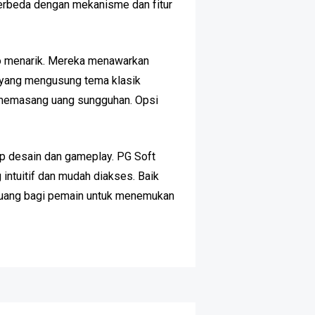
erbeda dengan mekanisme dan fitur
mo menarik. Mereka menawarkan
i yang mengusung tema klasik
 memasang uang sungguhan. Opsi
ap desain dan gameplay. PG Soft
intuitif dan mudah diakses. Baik
luang bagi pemain untuk menemukan