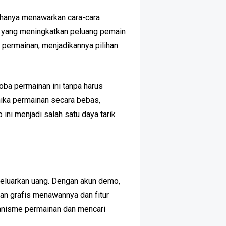
k hanya menawarkan cara-cara
da yang meningkatkan peluang pemain
 permainan, menjadikannya pilihan
ba permainan ini tanpa harus
ika permainan secara bebas,
ni menjadi salah satu daya tarik
eluarkan uang. Dengan akun demo,
an grafis menawannya dan fitur
nisme permainan dan mencari