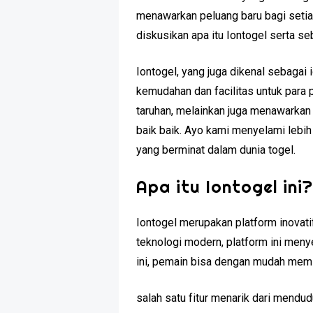
menawarkan peluang baru bagi setia
diskusikan apa itu Iontogel serta s
Iontogel, yang juga dikenal sebagai
kemudahan dan facilitas untuk para
taruhan, melainkan juga menawarkan
baik baik. Ayo kami menyelami lebih
yang berminat dalam dunia togel.
Apa itu Iontogel ini
Iontogel merupakan platform inovat
teknologi modern, platform ini men
ini, pemain bisa dengan mudah memi
salah satu fitur menarik dari mendu