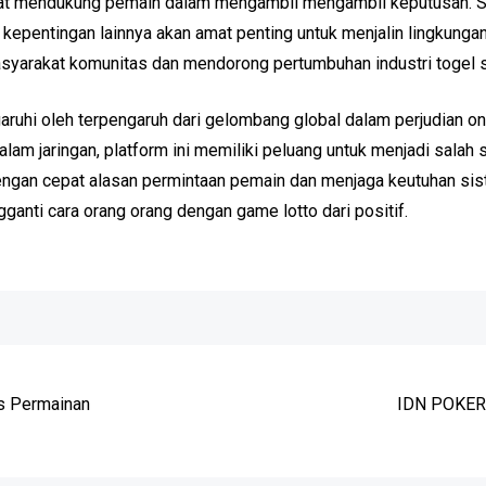
pat mendukung pemain dalam mengambil mengambil keputusan. Sel
pentingan lainnya akan amat penting untuk menjalin lingkungan ju
syarakat komunitas dan mendorong pertumbuhan industri togel s
ruhi oleh terpengaruh dari gelombang global dalam perjudian on
lam jaringan, platform ini memiliki peluang untuk menjadi salah s
engan cepat alasan permintaan pemain dan menjaga keutuhan si
anti cara orang orang dengan game lotto dari positif.
s Permainan
IDN POKER