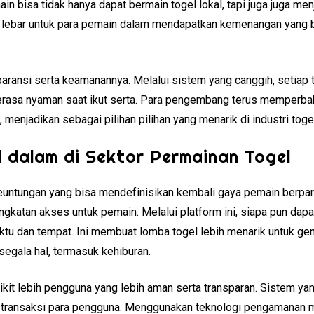
isa tidak hanya dapat bermain togel lokal, tapi juga juga menjela
 lebar untuk para pemain dalam mendapatkan kemenangan yang 
aransi serta keamanannya. Melalui sistem yang canggih, setiap t
sa nyaman saat ikut serta. Para pengembang terus memperbaharu
enjadikan sebagai pilihan pilihan yang menarik di industri togel 
 dalam di Sektor Permainan Togel
euntungan yang bisa mendefinisikan kembali gaya pemain berpart
ngkatan akses untuk pemain. Melalui platform ini, siapa pun dapa
ktu dan tempat. Ini membuat lomba togel lebih menarik untuk g
egala hal, termasuk kehiburan.
ikit lebih pengguna yang lebih aman serta transparan. Sistem yan
an transaksi para pengguna. Menggunakan teknologi pengamanan 