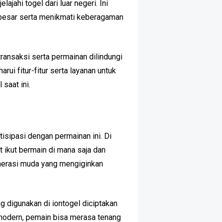
jahi togel dari luar negeri. Ini
besar serta menikmati keberagaman
ransaksi serta permainan dilindungi
i fitur-fitur serta layanan untuk
saat ini.
isipasi dengan permainan ini. Di
t ikut bermain di mana saja dan
enerasi muda yang mengiginkan
g digunakan di iontogel diciptakan
modern, pemain bisa merasa tenang