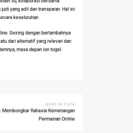
ain itu, kolaborasi bersama
di yang adil dan transparan. Hal ini
ecara keseluruhan.
line. Seiring dengan bertambahnya
atu dari alternatif yang relevan dan
stemnya, masa depan ion togel
Next Article
: Membongkar Rahasia Kemenangan
Permainan Online