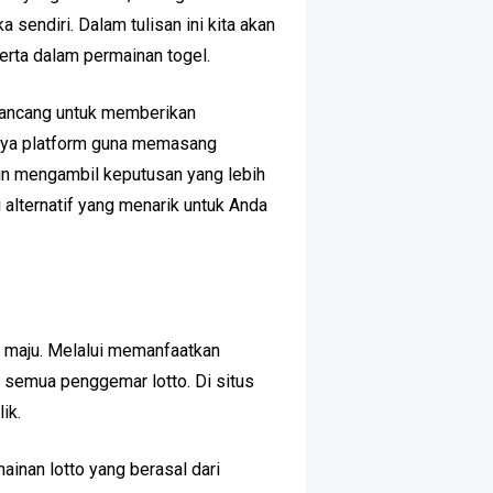
endiri. Dalam tulisan ini kita akan
serta dalam permainan togel.
dirancang untuk memberikan
hanya platform guna memasang
ain mengambil keputusan yang lebih
 alternatif yang menarik untuk Anda
h maju. Melalui memanfaatkan
k semua penggemar lotto. Di situs
ik.
inan lotto yang berasal dari