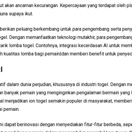
kut akan ancaman kecurangan. Kepercayaan yang terdapat oleh pl
una supaya ikut.
berikan peluang berkembang untuk para pengembang serta penyed
ogel. Dengan memanfaatkan teknologi mutakhir, para pengembang
arik lomba togel. Contohnya, integrasi kecerdasan AI untuk mem
kualitas lomba bagi pemain|dan memberi benefit untuk penyed
l
atif dalam dunia perjudian, khususnya di industri togel. Dengan
tian banyak pemain yang menginginkan pengalaman bermain yang
al menjadikan ion togel semakin populer di masyarakat, member
ai pemain.
ni dapat berinovasi dengan menyediakan fitur-fitur berbeda, sepe