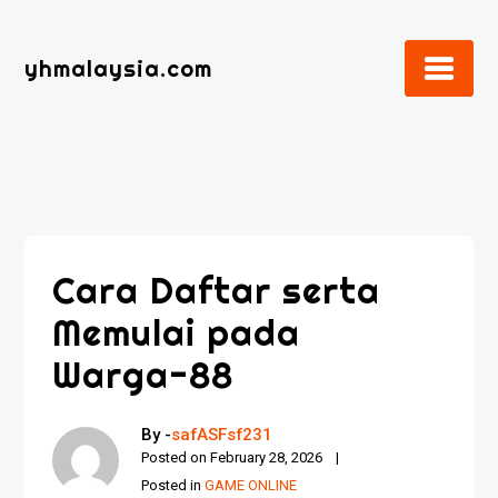
Skip
to
yhmalaysia.com
content
Cara Daftar serta
Memulai pada
Warga-88
By -
safASFsf231
Posted on
February 28, 2026
Posted in
GAME ONLINE