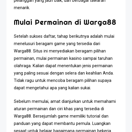
pelanggan yang jauh baik, dan berbagai tawaran
menarik.
Mulai Permainan di Warga88
Setelah sukses daftar, tahap berikutnya adalah mulai
menelusuri beragam game yang tersedia dari
Warga88. Situs ini menyediakan beragam pilihan
permainan, mulai permainan kasino sampai taruhan
olahraga. Kalian dapat menentukan jenis permainan
yang paling sesuai dengan selera dan keahlian Anda.
Tidak ragu untuk mencoba beragam pilihan supaya
dapat mengetahui apa yang kalian sukai.
Sebelum memulai, amat dianjurkan untuk memahami
aturan permainan dan ciri khas yang tersedia di
Warga88. Bersejumlah game memiliki tutorial dan
panduan yang dapat membantu pemula. Luangkan
sesaat untuk belajar bagaimana permainan bekerja