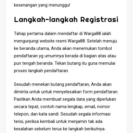
kesenangan yang menunggu!
Langkah-langkah Registrasi
Tahap pertama dalam mendaftar di Warga88 ialah
mengunjungi website resmi Warga88. Setelah menuju
ke beranda utama, Anda akan menemukan tombol
pendaftaran yg umumnya berada di bagian atas atau
pun tengah beranda. Tekan butang itu guna memulai
proses langkah pendaftaran.
Sesudah menekan butang pendaftaran, Anda akan
diminta untuk untuk menyelesaikan form pendaftaran.
Pastikan Anda membuat segala data yang diperlukan
secara tepat, contoh nama lengkap, email, nomor
telepon, dan kata sandi. Sesudah segala informasi
terisi, periksa kembali untuk menjamin tak ada
kesalahan sebelum terus ke langkah berikutnya.