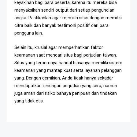
keyakinan bagi para peserta, karena itu mereka bisa
menyaksikan sendiri output dari setiap pengundian
angka. Pastikanlah agar memilih situs dengan memiliki
citra baik dan banyak testimoni positif dari para
pengguna lain.
Selain itu, krusial agar memperhatikan faktor
keamanan saat mencari situs bagi perjudian taiwan.
Situs yang terpercaya handal biasanya memiliki sistem
keamanan yang mantap kuat serta layanan pelanggan
yang. Dengan demikian, Anda tidak hanya sekadar
mendapatkan renungan perjudian yang seru, namun
juga aman dari risiko bahaya penipuan dan tindakan
yang tidak etis.