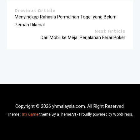
Previous Article
Menyingkap Rahasia Permainan Togel yang Belum
Pernah Dikenal
Next Article
Dari Mobil ke Meja: Perjalanan FerariPoker
Copyright © 2026 yhmalaysia.com. All Right Reserved.
Theme :
Inx Game
theme By aThemeArt - Proudly powered by WordPress.