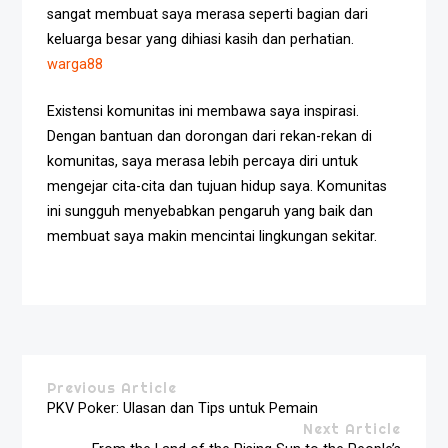
sangat membuat saya merasa seperti bagian dari
keluarga besar yang dihiasi kasih dan perhatian.
warga88
Existensi komunitas ini membawa saya inspirasi.
Dengan bantuan dan dorongan dari rekan-rekan di
komunitas, saya merasa lebih percaya diri untuk
mengejar cita-cita dan tujuan hidup saya. Komunitas
ini sungguh menyebabkan pengaruh yang baik dan
membuat saya makin mencintai lingkungan sekitar.
Previous Article
PKV Poker: Ulasan dan Tips untuk Pemain
Next Article