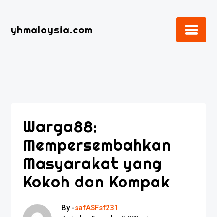
Skip
to
yhmalaysia.com
content
Warga88:
Mempersembahkan
Masyarakat yang
Kokoh dan Kompak
By -
safASFsf231