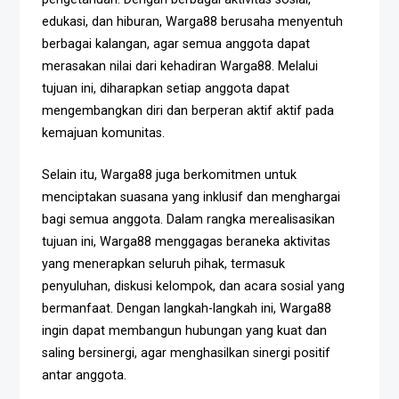
edukasi, dan hiburan, Warga88 berusaha menyentuh
berbagai kalangan, agar semua anggota dapat
merasakan nilai dari kehadiran Warga88. Melalui
tujuan ini, diharapkan setiap anggota dapat
mengembangkan diri dan berperan aktif aktif pada
kemajuan komunitas.
Selain itu, Warga88 juga berkomitmen untuk
menciptakan suasana yang inklusif dan menghargai
bagi semua anggota. Dalam rangka merealisasikan
tujuan ini, Warga88 menggagas beraneka aktivitas
yang menerapkan seluruh pihak, termasuk
penyuluhan, diskusi kelompok, dan acara sosial yang
bermanfaat. Dengan langkah-langkah ini, Warga88
ingin dapat membangun hubungan yang kuat dan
saling bersinergi, agar menghasilkan sinergi positif
antar anggota.