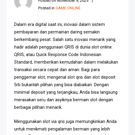
Posted on
November 9, 2025
Posted in
GAME ONLINE
Dalam era digital saat ini, inovasi dalam sistem
pembayaran dan permainan daring semakin
berkembang pesat. Salah satu inovasi menarik yang
hadir adalah penggunaan QRIS di dunia slot online.
QRIS, atau Quick Response Code Indonesian
Standard, memberikan kemudahan dalam melakukan
transaksi secara cepat dan aman. Bagi para
penggemar slot, mengenal slot qris dan slot deposit
5rb bukanlah pilihan yang bisa diabaikan. Dengan
minimal deposit yang terjangkau, Anda bisa langsung
merasakan seru dan asyiknya bermain slot dengan
berbagai pilihan menarik.
Menggunakan slot via qris juga memungkinkan Anda
untuk menikmati pengalaman bermain yang lebih