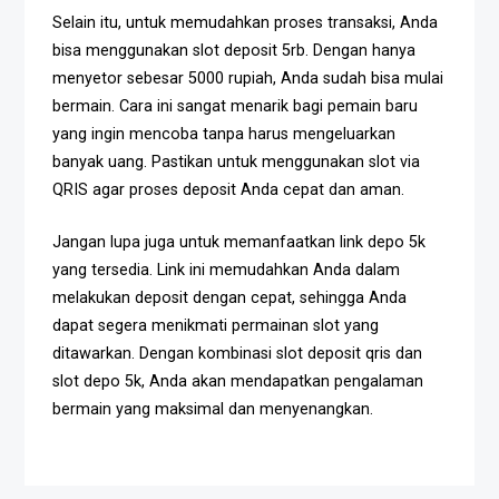
Selain itu, untuk memudahkan proses transaksi, Anda
bisa menggunakan slot deposit 5rb. Dengan hanya
menyetor sebesar 5000 rupiah, Anda sudah bisa mulai
bermain. Cara ini sangat menarik bagi pemain baru
yang ingin mencoba tanpa harus mengeluarkan
banyak uang. Pastikan untuk menggunakan slot via
QRIS agar proses deposit Anda cepat dan aman.
Jangan lupa juga untuk memanfaatkan link depo 5k
yang tersedia. Link ini memudahkan Anda dalam
melakukan deposit dengan cepat, sehingga Anda
dapat segera menikmati permainan slot yang
ditawarkan. Dengan kombinasi slot deposit qris dan
slot depo 5k, Anda akan mendapatkan pengalaman
bermain yang maksimal dan menyenangkan.