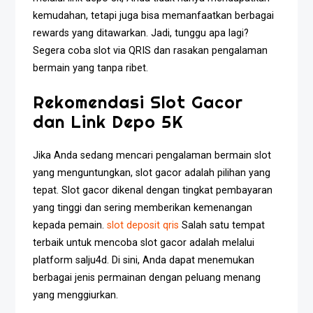
kemudahan, tetapi juga bisa memanfaatkan berbagai
rewards yang ditawarkan. Jadi, tunggu apa lagi?
Segera coba slot via QRIS dan rasakan pengalaman
bermain yang tanpa ribet.
Rekomendasi Slot Gacor
dan Link Depo 5K
Jika Anda sedang mencari pengalaman bermain slot
yang menguntungkan, slot gacor adalah pilihan yang
tepat. Slot gacor dikenal dengan tingkat pembayaran
yang tinggi dan sering memberikan kemenangan
kepada pemain.
slot deposit qris
Salah satu tempat
terbaik untuk mencoba slot gacor adalah melalui
platform salju4d. Di sini, Anda dapat menemukan
berbagai jenis permainan dengan peluang menang
yang menggiurkan.