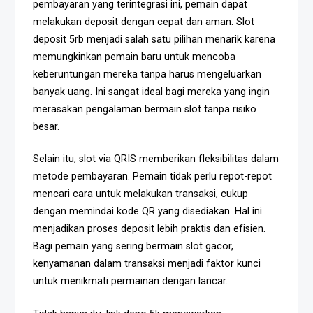
pembayaran yang terintegrasi ini, pemain dapat
melakukan deposit dengan cepat dan aman. Slot
deposit 5rb menjadi salah satu pilihan menarik karena
memungkinkan pemain baru untuk mencoba
keberuntungan mereka tanpa harus mengeluarkan
banyak uang. Ini sangat ideal bagi mereka yang ingin
merasakan pengalaman bermain slot tanpa risiko
besar.
Selain itu, slot via QRIS memberikan fleksibilitas dalam
metode pembayaran. Pemain tidak perlu repot-repot
mencari cara untuk melakukan transaksi, cukup
dengan memindai kode QR yang disediakan. Hal ini
menjadikan proses deposit lebih praktis dan efisien.
Bagi pemain yang sering bermain slot gacor,
kenyamanan dalam transaksi menjadi faktor kunci
untuk menikmati permainan dengan lancar.