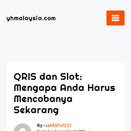
Skip
to
yhmalaysia.com
content
QRIS dan Slot:
Mengapa Anda Harus
Mencobanya
Sekarang
By -
safASFsf231