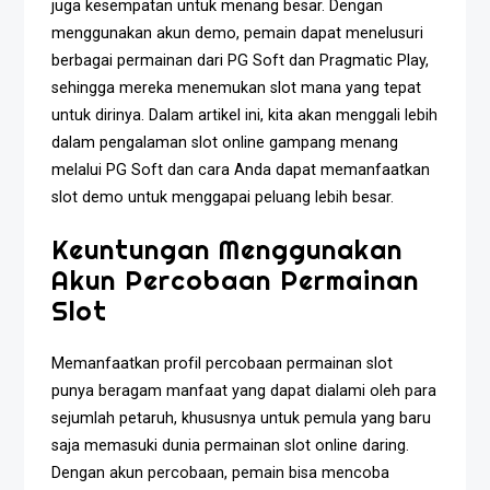
juga kesempatan untuk menang besar. Dengan
menggunakan akun demo, pemain dapat menelusuri
berbagai permainan dari PG Soft dan Pragmatic Play,
sehingga mereka menemukan slot mana yang tepat
untuk dirinya. Dalam artikel ini, kita akan menggali lebih
dalam pengalaman slot online gampang menang
melalui PG Soft dan cara Anda dapat memanfaatkan
slot demo untuk menggapai peluang lebih besar.
Keuntungan Menggunakan
Akun Percobaan Permainan
Slot
Memanfaatkan profil percobaan permainan slot
punya beragam manfaat yang dapat dialami oleh para
sejumlah petaruh, khususnya untuk pemula yang baru
saja memasuki dunia permainan slot online daring.
Dengan akun percobaan, pemain bisa mencoba