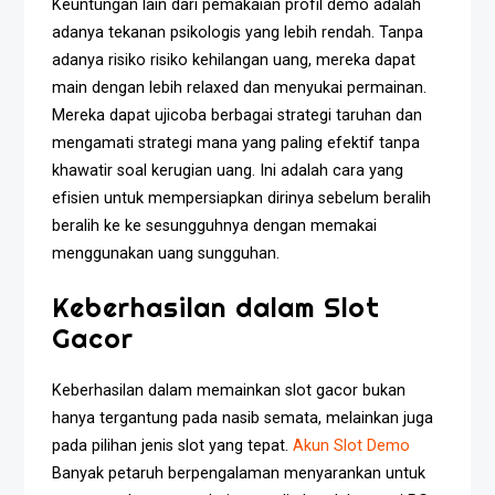
Keuntungan lain dari pemakaian profil demo adalah
adanya tekanan psikologis yang lebih rendah. Tanpa
adanya risiko risiko kehilangan uang, mereka dapat
main dengan lebih relaxed dan menyukai permainan.
Mereka dapat ujicoba berbagai strategi taruhan dan
mengamati strategi mana yang paling efektif tanpa
khawatir soal kerugian uang. Ini adalah cara yang
efisien untuk mempersiapkan dirinya sebelum beralih
beralih ke ke sesungguhnya dengan memakai
menggunakan uang sungguhan.
Keberhasilan dalam Slot
Gacor
Keberhasilan dalam memainkan slot gacor bukan
hanya tergantung pada nasib semata, melainkan juga
pada pilihan jenis slot yang tepat.
Akun Slot Demo
Banyak petaruh berpengalaman menyarankan untuk