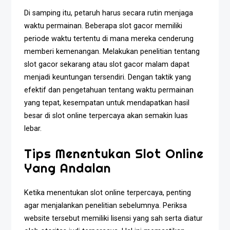
Di samping itu, petaruh harus secara rutin menjaga
waktu permainan. Beberapa slot gacor memiliki
periode waktu tertentu di mana mereka cenderung
memberi kemenangan. Melakukan penelitian tentang
slot gacor sekarang atau slot gacor malam dapat
menjadi keuntungan tersendiri. Dengan taktik yang
efektif dan pengetahuan tentang waktu permainan
yang tepat, kesempatan untuk mendapatkan hasil
besar di slot online terpercaya akan semakin luas
lebar.
Tips Menentukan Slot Online
Yang Andalan
Ketika menentukan slot online terpercaya, penting
agar menjalankan penelitian sebelumnya. Periksa
website tersebut memiliki lisensi yang sah serta diatur