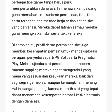
berbagai tipe game tanpa harus perlu
mempertaruhkan dana asli. Ini menawarkan peluang
guna memahami mekanisme permainan, fitur-fitur
serta terdapat, dan metode kerja setiap setiap slot
yang bervariasi. Mereka dapat latihan semau mereka
guna meningkatkan skill serta taktik mereka.
Di samping itu, profil demo permainan slot juga
memberi kesempatan pemain untuk mengeksplorasi
beragam penyedia seperti PG Soft serta Pragmatic
Play. Melalui ujicoba slot percobaan dari macam-
macam supplier, mereka dapat mengetahui yang
mana yang sesuai dari kesukaan mereka, baik dari
segi segih, gameplay, maupun kemungkinan menang.
Hal ini sangat penting, karena memilih slot yang tepat
dapat menambah kesempatan berhasil ketika bermain
dengan dana asli.