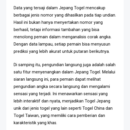
Data yang tersaji dalam Jepang Togel mencakup
berbagai jenis nomor yang dihasilkan pada tiap undian.
Hasil ini bukan hanya menyertakan nomor yang
berhasil, tetapi informasi tambahan yang bisa
menolong pemain dalam menganalisis corak angka.
Dengan data lampau, setiap pemain bisa menyusun
prediksi yang lebih akurat untuk putaran berikutnya.
Di samping itu, pengundian langsung juga adalah salah
satu fitur menyenangkan dalam Jepang Togel. Melalui
siaran langsung ini, para pemain dapat melihat
pengundian angka secara langsung dan mengalami
sensasi yang terjadi. Ini menawarkan sensasi yang
lebih interaktif dan nyata, menjadikan Togel Jepang
unik dari jenis togel yang lain seperti Togel China dan
Togel Taiwan, yang memiliki cara pemberian dan
karakteristik yang khas.