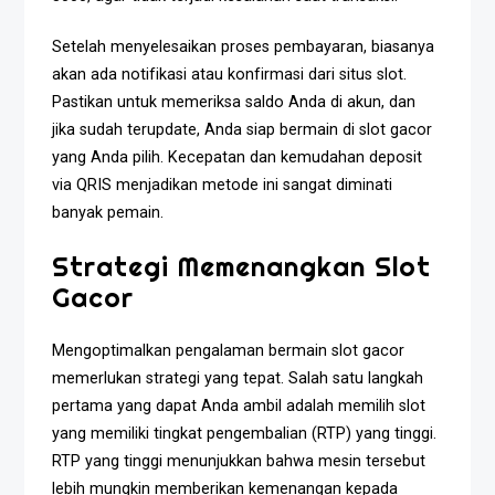
Setelah menyelesaikan proses pembayaran, biasanya
akan ada notifikasi atau konfirmasi dari situs slot.
Pastikan untuk memeriksa saldo Anda di akun, dan
jika sudah terupdate, Anda siap bermain di slot gacor
yang Anda pilih. Kecepatan dan kemudahan deposit
via QRIS menjadikan metode ini sangat diminati
banyak pemain.
Strategi Memenangkan Slot
Gacor
Mengoptimalkan pengalaman bermain slot gacor
memerlukan strategi yang tepat. Salah satu langkah
pertama yang dapat Anda ambil adalah memilih slot
yang memiliki tingkat pengembalian (RTP) yang tinggi.
RTP yang tinggi menunjukkan bahwa mesin tersebut
lebih mungkin memberikan kemenangan kepada