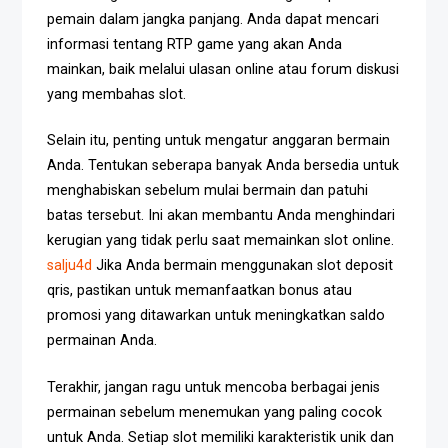
pemain dalam jangka panjang. Anda dapat mencari
informasi tentang RTP game yang akan Anda
mainkan, baik melalui ulasan online atau forum diskusi
yang membahas slot.
Selain itu, penting untuk mengatur anggaran bermain
Anda. Tentukan seberapa banyak Anda bersedia untuk
menghabiskan sebelum mulai bermain dan patuhi
batas tersebut. Ini akan membantu Anda menghindari
kerugian yang tidak perlu saat memainkan slot online.
salju4d
Jika Anda bermain menggunakan slot deposit
qris, pastikan untuk memanfaatkan bonus atau
promosi yang ditawarkan untuk meningkatkan saldo
permainan Anda.
Terakhir, jangan ragu untuk mencoba berbagai jenis
permainan sebelum menemukan yang paling cocok
untuk Anda. Setiap slot memiliki karakteristik unik dan