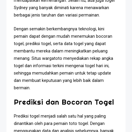
mendapatkan kemenangan. Selain itu, ada juga togel
Sydney yang banyak diminati karena menawarkan
berbagai jenis taruhan dan variasi permainan.
Dengan semakin berkembangnya teknologi, kini
pemain dapat dengan mudah menemukan bocoran
togel, prediksi togel, serta data togel yang dapat
membantu mereka dalam meningkatkan peluang
menang. Situs wargatoto menyediakan rekap angka
togel dan informasi terkini mengenai togel hari ini,
sehingga memudahkan pemain untuk tetap update
dan membuat keputusan yang lebih baik dalam
bermain.
Prediksi dan Bocoran Togel
Prediksi togel menjadi salah satu hal yang paling
dinantikan oleh para pemain toto togel. Dengan
menggunakan data dan analisis sebelumnya, banyak