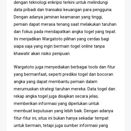
dengan teknologi enkripsi terkini untuk melindungi
data pribadi dan transaksi keuangan para pengguna.
Dengan adanya jaminan keamanan yang tinggi,
pemain dapat merasa tenang saat melakukan taruhan
dan fokus pada mendapatkan angka togel yang tepat.
Ini menjadikan Wargatoto pilihan yang cerdas bagi
siapa saja yang ingin bermain togel online tanpa
khawatir akan risiko penipuan.
Wargatoto juga menyediakan berbagai tools dan fitur
yang bermanfaat, seperti prediksi togel dan bocoran
angka yang dapat membantu pemain dalam
merumuskan strategi taruhan mereka. Data togel dan
rekap angka togel juga disajikan secara jelas,
memberikan informasi yang diperlukan untuk
membuat keputusan yang lebih baik. Dengan adanya
fitur-fitur ini, situs ini bukan hanya sekadar tempat
untuk bermain, tetapi juga sumber informasi yang