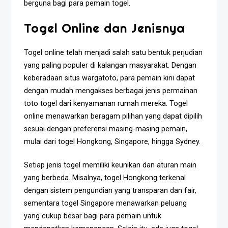
berguna bagi para pemain togel.
Togel Online dan Jenisnya
Togel online telah menjadi salah satu bentuk perjudian
yang paling populer di kalangan masyarakat. Dengan
keberadaan situs wargatoto, para pemain kini dapat
dengan mudah mengakses berbagai jenis permainan
toto togel dari kenyamanan rumah mereka. Togel
online menawarkan beragam pilihan yang dapat dipilih
sesuai dengan preferensi masing-masing pemain,
mulai dari togel Hongkong, Singapore, hingga Sydney.
Setiap jenis togel memiliki keunikan dan aturan main
yang berbeda. Misalnya, togel Hongkong terkenal
dengan sistem pengundian yang transparan dan fair,
sementara togel Singapore menawarkan peluang
yang cukup besar bagi para pemain untuk