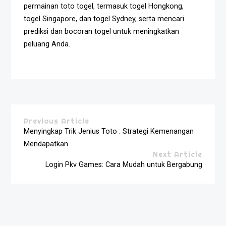
permainan toto togel, termasuk togel Hongkong,
togel Singapore, dan togel Sydney, serta mencari
prediksi dan bocoran togel untuk meningkatkan
peluang Anda.
Previous Article
Menyingkap Trik Jenius Toto : Strategi Kemenangan
Mendapatkan
Next Article
Login Pkv Games: Cara Mudah untuk Bergabung