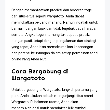
Dengan memanfaatkan prediksi dan bocoran togel
dari situs-situs seperti wargatoto, Anda dapat
meningkatkan peluang menang. Namun ingatlah untuk
bermain dengan bijak dan tidak terjebak pada harapan
semata. Angka togel memang tak dapat diprediksi
dengan pasti, tetapi dengan pengalaman dan strategi
yang tepat, Anda bisa memaksimalkan kesenangan
dan potensi keuntungan dalam setiap permainan togel
online yang Anda ikuti.
Cara Bergabung di
Wargatoto
Untuk bergabung di Wargatoto, langkah pertama yang
perlu Anda lakukan adalah mengunjungi situs resmi
Wargatoto. Di halaman utama, Anda akan
menemukan opsi untuk mendaftar. Klik tombol