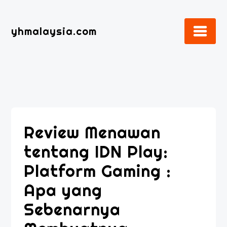
Skip
to
yhmalaysia.com
content
Review Menawan
tentang IDN Play:
Platform Gaming :
Apa yang
Sebenarnya