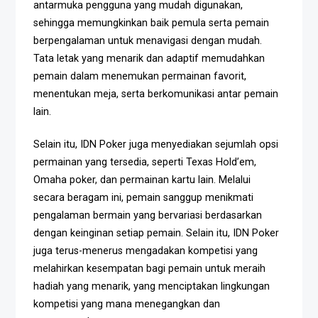
antarmuka pengguna yang mudah digunakan,
sehingga memungkinkan baik pemula serta pemain
berpengalaman untuk menavigasi dengan mudah.
Tata letak yang menarik dan adaptif memudahkan
pemain dalam menemukan permainan favorit,
menentukan meja, serta berkomunikasi antar pemain
lain.
Selain itu, IDN Poker juga menyediakan sejumlah opsi
permainan yang tersedia, seperti Texas Hold’em,
Omaha poker, dan permainan kartu lain. Melalui
secara beragam ini, pemain sanggup menikmati
pengalaman bermain yang bervariasi berdasarkan
dengan keinginan setiap pemain. Selain itu, IDN Poker
juga terus-menerus mengadakan kompetisi yang
melahirkan kesempatan bagi pemain untuk meraih
hadiah yang menarik, yang menciptakan lingkungan
kompetisi yang mana menegangkan dan