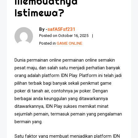
Membuatnya
Istimewa?
By -
safASFsf231
Posted on
October 16, 2025
Posted in
GAME ONLINE
Dunia permainan online permainan online semakin
pesat maju, dan salah satu menjadi perhatian banyak
orang adalah platform IDN Play. Platform ini telah jadi
pilihan terbaik bagi banyak sekali penikmat game
poker di tanah air, contohnya jw poker. Dengan
berbagai anda keunggulan yang ditawarkannya
ditawarkannya, IDN Play sukses memikat minat
sejumlah pemain, termasuk pemain yang pengalaman
bermain yang.
Satu faktor yang membuat menjadikan platform IDN