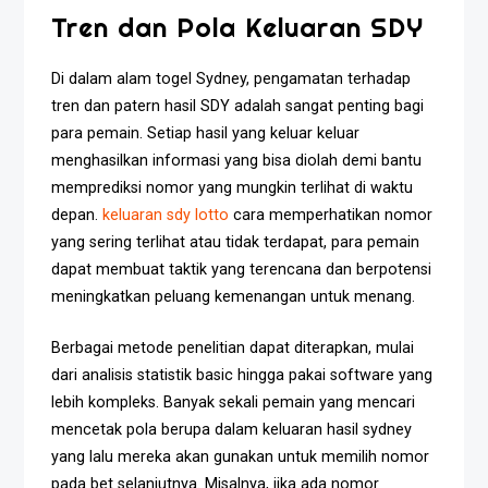
Tren dan Pola Keluaran SDY
Di dalam alam togel Sydney, pengamatan terhadap
tren dan patern hasil SDY adalah sangat penting bagi
para pemain. Setiap hasil yang keluar keluar
menghasilkan informasi yang bisa diolah demi bantu
memprediksi nomor yang mungkin terlihat di waktu
depan.
keluaran sdy lotto
cara memperhatikan nomor
yang sering terlihat atau tidak terdapat, para pemain
dapat membuat taktik yang terencana dan berpotensi
meningkatkan peluang kemenangan untuk menang.
Berbagai metode penelitian dapat diterapkan, mulai
dari analisis statistik basic hingga pakai software yang
lebih kompleks. Banyak sekali pemain yang mencari
mencetak pola berupa dalam keluaran hasil sydney
yang lalu mereka akan gunakan untuk memilih nomor
pada bet selanjutnya. Misalnya, jika ada nomor