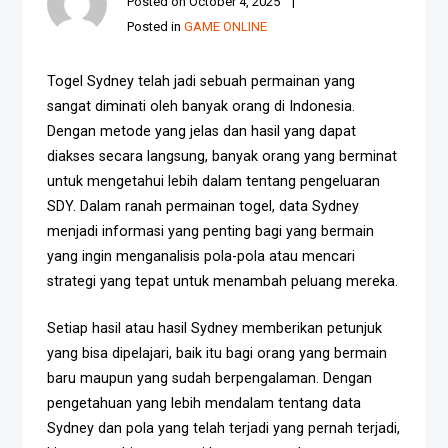
Posted on
October 4, 2025
Posted in
GAME ONLINE
Togel Sydney telah jadi sebuah permainan yang
sangat diminati oleh banyak orang di Indonesia.
Dengan metode yang jelas dan hasil yang dapat
diakses secara langsung, banyak orang yang berminat
untuk mengetahui lebih dalam tentang pengeluaran
SDY. Dalam ranah permainan togel, data Sydney
menjadi informasi yang penting bagi yang bermain
yang ingin menganalisis pola-pola atau mencari
strategi yang tepat untuk menambah peluang mereka.
Setiap hasil atau hasil Sydney memberikan petunjuk
yang bisa dipelajari, baik itu bagi orang yang bermain
baru maupun yang sudah berpengalaman. Dengan
pengetahuan yang lebih mendalam tentang data
Sydney dan pola yang telah terjadi yang pernah terjadi,