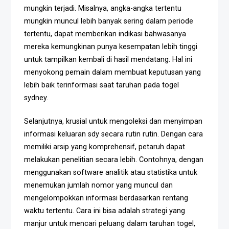
mungkin terjadi. Misalnya, angka-angka tertentu
mungkin muncul lebih banyak sering dalam periode
tertentu, dapat memberikan indikasi bahwasanya
mereka kemungkinan punya kesempatan lebih tinggi
untuk tampilkan kembali di hasil mendatang. Hal ini
menyokong pemain dalam membuat keputusan yang
lebih baik terinformasi saat taruhan pada togel
sydney.
Selanjutnya, krusial untuk mengoleksi dan menyimpan
informasi keluaran sdy secara rutin rutin. Dengan cara
memiliki arsip yang komprehensif, petaruh dapat
melakukan penelitian secara lebih. Contohnya, dengan
menggunakan software analitik atau statistika untuk
menemukan jumlah nomor yang muncul dan
mengelompokkan informasi berdasarkan rentang
waktu tertentu. Cara ini bisa adalah strategi yang
manjur untuk mencari peluang dalam taruhan togel,