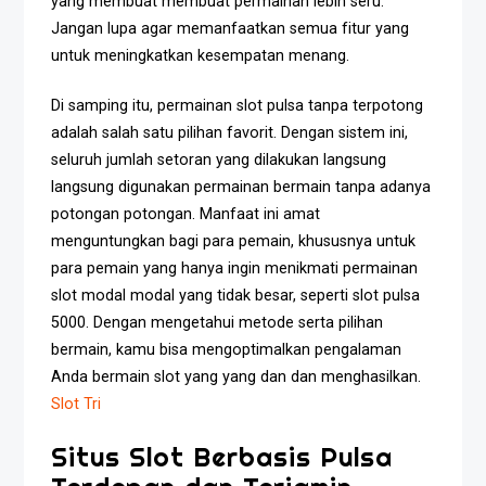
yang membuat membuat permainan lebih seru.
Jangan lupa agar memanfaatkan semua fitur yang
untuk meningkatkan kesempatan menang.
Di samping itu, permainan slot pulsa tanpa terpotong
adalah salah satu pilihan favorit. Dengan sistem ini,
seluruh jumlah setoran yang dilakukan langsung
langsung digunakan permainan bermain tanpa adanya
potongan potongan. Manfaat ini amat
menguntungkan bagi para pemain, khususnya untuk
para pemain yang hanya ingin menikmati permainan
slot modal modal yang tidak besar, seperti slot pulsa
5000. Dengan mengetahui metode serta pilihan
bermain, kamu bisa mengoptimalkan pengalaman
Anda bermain slot yang yang dan dan menghasilkan.
Slot Tri
Situs Slot Berbasis Pulsa