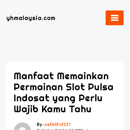
Skip
to
yhmalaysia.com
content
Manfaat Memainkan
Permainan Slot Pulsa
Indosat yang Perlu
Wajib Kamu Tahu
By -
safASFsf231