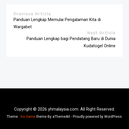
Previous Article
Panduan Lengkap Memulai Pengalaman Kita di
Wargabet
Next Article
Panduan Lengkap bagi Pendatang Baru di Dunia
Kudatogel Online
Copyright © 2026 yhmalaysia.com. All Right Reserved.
Theme :
Inx Game
theme By aThemeArt - Proudly powered by WordPress.