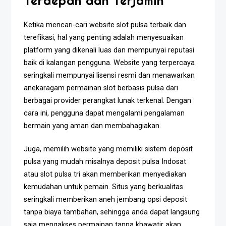
Terdepan dan Terjamin
Ketika mencari-cari website slot pulsa terbaik dan
terefikasi, hal yang penting adalah menyesuaikan
platform yang dikenali luas dan mempunyai reputasi
baik di kalangan pengguna. Website yang terpercaya
seringkali mempunyai lisensi resmi dan menawarkan
anekaragam permainan slot berbasis pulsa dari
berbagai provider perangkat lunak terkenal. Dengan
cara ini, pengguna dapat mengalami pengalaman
bermain yang aman dan membahagiakan.
Juga, memilih website yang memiliki sistem deposit
pulsa yang mudah misalnya deposit pulsa Indosat
atau slot pulsa tri akan memberikan menyediakan
kemudahan untuk pemain. Situs yang berkualitas
seringkali memberikan aneh jembang opsi deposit
tanpa biaya tambahan, sehingga anda dapat langsung
saja mengakses permainan tanpa khawatir akan