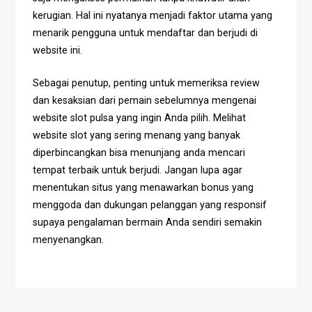
kerugian. Hal ini nyatanya menjadi faktor utama yang
menarik pengguna untuk mendaftar dan berjudi di
website ini.
Sebagai penutup, penting untuk memeriksa review
dan kesaksian dari pemain sebelumnya mengenai
website slot pulsa yang ingin Anda pilih. Melihat
website slot yang sering menang yang banyak
diperbincangkan bisa menunjang anda mencari
tempat terbaik untuk berjudi. Jangan lupa agar
menentukan situs yang menawarkan bonus yang
menggoda dan dukungan pelanggan yang responsif
supaya pengalaman bermain Anda sendiri semakin
menyenangkan.