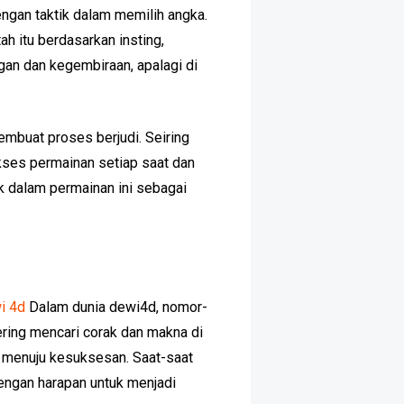
gan taktik dalam memilih angka.
h itu berdasarkan insting,
ngan dan kegembiraan, apalagi di
mbuat proses berjudi. Seiring
kses permainan setiap saat dan
ik dalam permainan ini sebagai
i 4d
Dalam dunia dewi4d, nomor-
ring mencari corak dan makna di
n menuju kesuksesan. Saat-saat
engan harapan untuk menjadi