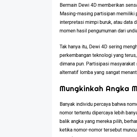
Bermain Dewi 4D memberikan sensas
Masing-masing partisipan memiliki 
interpretasi mimpi buruk, atau data 
momen hasil pengumuman dari undi
Tak hanya itu, Dewi 4D sering meng
perkembangan teknologi yang terus
dimana pun. Partisipasi masyarakat 
alternatif lomba yang sangat menan
Mungkinkah Angka M
Banyak individu percaya bahwa nomo
nomor tertentu dipercaya lebih ban
balik angka yang mereka pilih, ber
ketika nomor-nomor tersebut muncu