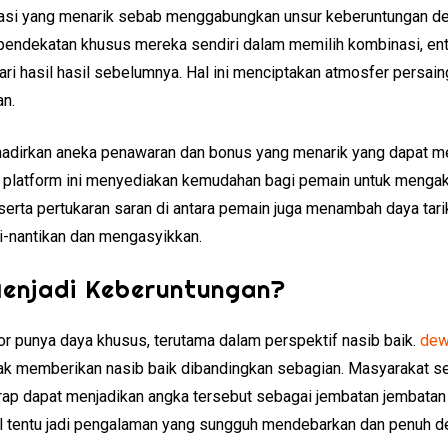
i yang menarik sebab menggabungkan unsur keberuntungan den
pendekatan khusus mereka sendiri dalam memilih kombinasi, enta
dari hasil hasil sebelumnya. Hal ini menciptakan atmosfer persai
an.
hadirkan aneka penawaran dan bonus yang menarik yang dapat me
, platform ini menyediakan kemudahan bagi pemain untuk menga
serta pertukaran saran di antara pemain juga menambah daya tar
ti-nantikan dan mengasyikkan.
enjadi Keberuntungan?
r punya daya khusus, terutama dalam perspektif nasib baik.
dew
yak memberikan nasib baik dibandingkan sebagian. Masyarakat se
harap dapat menjadikan angka tersebut sebagai jembatan jembata
l tentu jadi pengalaman yang sungguh mendebarkan dan penuh d