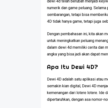
dewi 4d telah berubah menjadi keyw
numerik dan game peluang. Selama pe
sembarangan, tetapi bisa memberika
4D tidak hanya game, tetapi juga s
Dengan pembahasan ini, kita akan me
untuk meningkatkan peluang menang.
dalam dewi 4d memiliki cerita dan ma
angka yang bisa jadi akan dapat mer
Apa Itu Dewi 4D?
Dewi 4D adalah satu aplikasi atau
semakin kian digital, Dewi 4D menja
kemenangan dari lotere lotere. Ide 
dipertaruhkan, dengan asa nomor-nomo