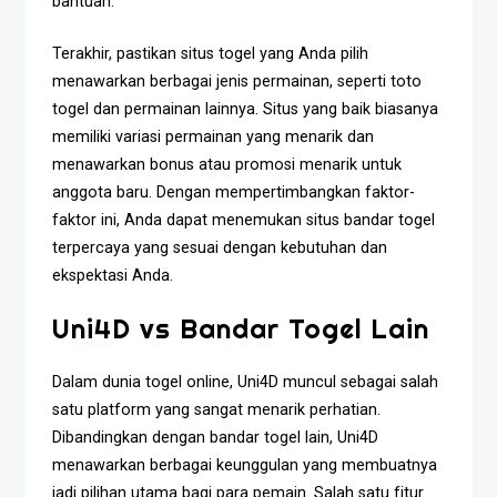
bantuan.
Terakhir, pastikan situs togel yang Anda pilih
menawarkan berbagai jenis permainan, seperti toto
togel dan permainan lainnya. Situs yang baik biasanya
memiliki variasi permainan yang menarik dan
menawarkan bonus atau promosi menarik untuk
anggota baru. Dengan mempertimbangkan faktor-
faktor ini, Anda dapat menemukan situs bandar togel
terpercaya yang sesuai dengan kebutuhan dan
ekspektasi Anda.
Uni4D vs Bandar Togel Lain
Dalam dunia togel online, Uni4D muncul sebagai salah
satu platform yang sangat menarik perhatian.
Dibandingkan dengan bandar togel lain, Uni4D
menawarkan berbagai keunggulan yang membuatnya
jadi pilihan utama bagi para pemain. Salah satu fitur