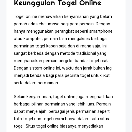
Keunggulan Togel Online
Togel online menawarkan kenyamanan yang belum
pernah ada sebelumnya bagi para pemain. Dengan
hanya menggunakan perangkat seperti smartphone
atau komputer, pemain bisa mengakses berbagai
permainan togel kapan saja dan di mana saja. Ini
sangat berbeda dengan metode tradisional yang
mengharuskan pemain pergi ke bandar togel fisik.
Dengan sistem online ini, waktu dan jarak bukan lagi
menjadi kendala bagi para pecinta togel untuk ikut
serta dalam permainan.
Selain kenyamanan, togel online juga menghadirkan
berbagai pilihan permainan yang lebih luas. Pemain
dapat menjelajahi berbagai jenis permainan seperti
toto togel dan togel resmi hanya dalam satu situs
togel. Situs togel online biasanya menyediakan