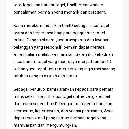
toto togel dan bandar togel, Uni4D menawarkan
pengalaman bermain yang menarik dan beragam.
Kami merekomendasikan Uni4D sebagai situs togel
resmi dan terpercaya bagi para penggemar togel
online. Dengan sistem yang transparan dan layanan
pelanggan yang responsif, pemain dapat merasa
aman dalam melakukan taruhan. Selain itu, kehadiran
situs bandar togel yang tepercaya menjadikan Uni4D
pilihan yang tepat untuk mereka yang ingin memasang
taruhan dengan mudah dan aman.
Sebagai penutup, kami sarankan kepada para pemain
untuk selalu memilih situs togel online yang kredibel
dan resmi seperti Uni4D. Dengan mempertimbangkan
keamanan, kepercayaan, dan variasi permainan, Anda
dapat menikmati pengalaman bermain togel yang
memuaskan dan menguntungkan.