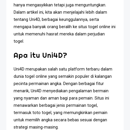
hanya mengasyikkan tetapi juga menguntungkan.
Dalam artikel ini, kita akan menjelajahi lebih dalam
tentang Uni4D, berbagai keunggulannya, serta
mengapa banyak orang beralih ke situs togel online ini
untuk memenuhi hasrat mereka dalam perjudian
togel.
Apa itu Uni4D?
Uni4D merupakan salah satu platform terbaru dalam
dunia togel online yang semakin populer di kalangan
pecinta permainan angka. Dengan berbagai fitur
menarik, Uni4D menyediakan pengalaman bermain
yang nyaman dan aman bagi para pemain. Situs ini
menawarkan berbagai jenis permainan togel,
termasuk toto togel, yang memungkinkan pemain
untuk memilih angka secara bebas sesuai dengan
strategi masing-masing.