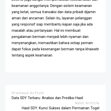
keamanan anggotanya. Dengan sistem keamanan
yang ketat, semua transaksi dan data pribadi dijamin
aman dari ancaman. Selain itu, layanan pelanggan
yang responsif siap membantu kapan saja jika ada
masalah atau pertanyaan. Hal ini membuat
pengalaman bermain menjadi lebih nyaman dan
menyenangkan, memastikan bahwa setiap pemain
dapat fokus pada kesenangan bermain tanpa khawatir
tentang aspek keamanan.
Previous Article
Data SDY Terbaru: Analisis dan Prediksi Hasil
Next Article
Hasil SDY: Kunci Sukses dalam Permainan Togel