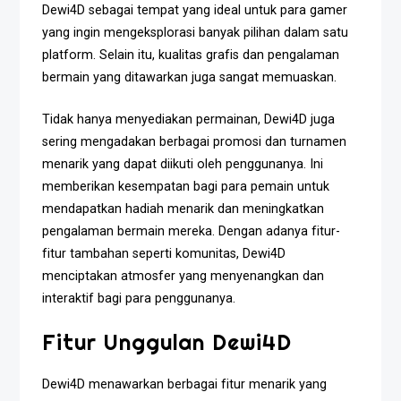
Dewi4D sebagai tempat yang ideal untuk para gamer
yang ingin mengeksplorasi banyak pilihan dalam satu
platform. Selain itu, kualitas grafis dan pengalaman
bermain yang ditawarkan juga sangat memuaskan.
Tidak hanya menyediakan permainan, Dewi4D juga
sering mengadakan berbagai promosi dan turnamen
menarik yang dapat diikuti oleh penggunanya. Ini
memberikan kesempatan bagi para pemain untuk
mendapatkan hadiah menarik dan meningkatkan
pengalaman bermain mereka. Dengan adanya fitur-
fitur tambahan seperti komunitas, Dewi4D
menciptakan atmosfer yang menyenangkan dan
interaktif bagi para penggunanya.
Fitur Unggulan Dewi4D
Dewi4D menawarkan berbagai fitur menarik yang