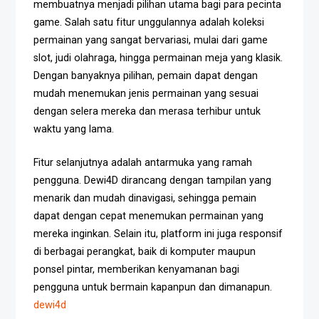
membuatnya menjadi pilihan utama bagi para pecinta
game. Salah satu fitur unggulannya adalah koleksi
permainan yang sangat bervariasi, mulai dari game
slot, judi olahraga, hingga permainan meja yang klasik.
Dengan banyaknya pilihan, pemain dapat dengan
mudah menemukan jenis permainan yang sesuai
dengan selera mereka dan merasa terhibur untuk
waktu yang lama.
Fitur selanjutnya adalah antarmuka yang ramah
pengguna. Dewi4D dirancang dengan tampilan yang
menarik dan mudah dinavigasi, sehingga pemain
dapat dengan cepat menemukan permainan yang
mereka inginkan. Selain itu, platform ini juga responsif
di berbagai perangkat, baik di komputer maupun
ponsel pintar, memberikan kenyamanan bagi
pengguna untuk bermain kapanpun dan dimanapun.
dewi4d