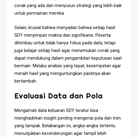
corak yang ada dan menyusun strategi yang lebih baik
untuk permainan mereka.
Selain, krusial bahwa menyadari bahwa setiap hasil
SDY menyimpan makna dan signifikansi. Peserta
dihimbau untuk tidak hanya fokus pada data, tetapi
juga belajar setiap hasil agar menemukan corak yang
dapat mendukung dalam pengambilan keputusan saat
bermain. Melalui analisis yang tepat, kesempatan agar
meraih hasil yang menguntungkan pastinya akan
bertambah.
Evaluasi Data dan Pola
Mengamati data keluaran SDY teratur bisa
menghadirkan insight penting mengenai pola dan tren
yang tampak. Belakangan ini, angka-angka tertentu
menunjukkan kecenderungan agar tampil lebih