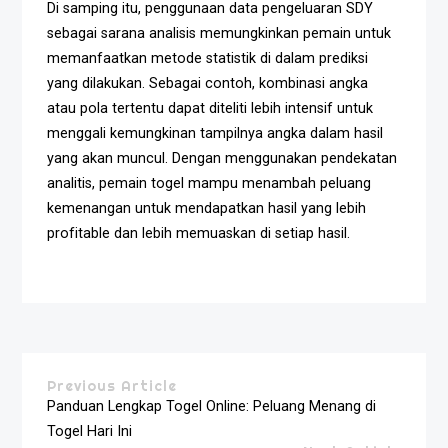
Di samping itu, penggunaan data pengeluaran SDY
sebagai sarana analisis memungkinkan pemain untuk
memanfaatkan metode statistik di dalam prediksi
yang dilakukan. Sebagai contoh, kombinasi angka
atau pola tertentu dapat diteliti lebih intensif untuk
menggali kemungkinan tampilnya angka dalam hasil
yang akan muncul. Dengan menggunakan pendekatan
analitis, pemain togel mampu menambah peluang
kemenangan untuk mendapatkan hasil yang lebih
profitable dan lebih memuaskan di setiap hasil.
Previous Article
Panduan Lengkap Togel Online: Peluang Menang di
Togel Hari Ini