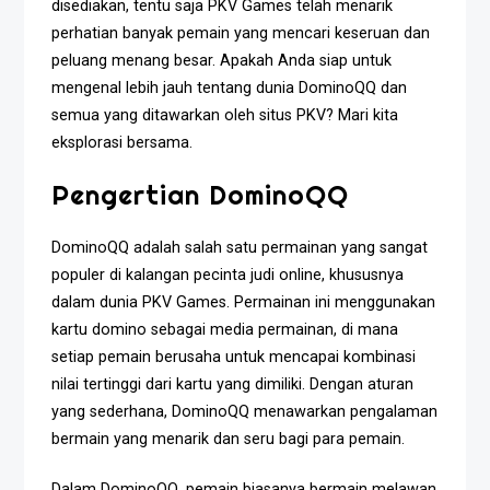
disediakan, tentu saja PKV Games telah menarik
perhatian banyak pemain yang mencari keseruan dan
peluang menang besar. Apakah Anda siap untuk
mengenal lebih jauh tentang dunia DominoQQ dan
semua yang ditawarkan oleh situs PKV? Mari kita
eksplorasi bersama.
Pengertian DominoQQ
DominoQQ adalah salah satu permainan yang sangat
populer di kalangan pecinta judi online, khususnya
dalam dunia PKV Games. Permainan ini menggunakan
kartu domino sebagai media permainan, di mana
setiap pemain berusaha untuk mencapai kombinasi
nilai tertinggi dari kartu yang dimiliki. Dengan aturan
yang sederhana, DominoQQ menawarkan pengalaman
bermain yang menarik dan seru bagi para pemain.
Dalam DominoQQ, pemain biasanya bermain melawan