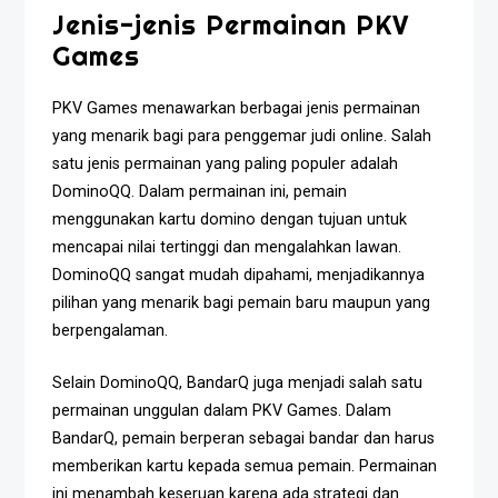
Jenis-jenis Permainan PKV
Games
PKV Games menawarkan berbagai jenis permainan
yang menarik bagi para penggemar judi online. Salah
satu jenis permainan yang paling populer adalah
DominoQQ. Dalam permainan ini, pemain
menggunakan kartu domino dengan tujuan untuk
mencapai nilai tertinggi dan mengalahkan lawan.
DominoQQ sangat mudah dipahami, menjadikannya
pilihan yang menarik bagi pemain baru maupun yang
berpengalaman.
Selain DominoQQ, BandarQ juga menjadi salah satu
permainan unggulan dalam PKV Games. Dalam
BandarQ, pemain berperan sebagai bandar dan harus
memberikan kartu kepada semua pemain. Permainan
ini menambah keseruan karena ada strategi dan