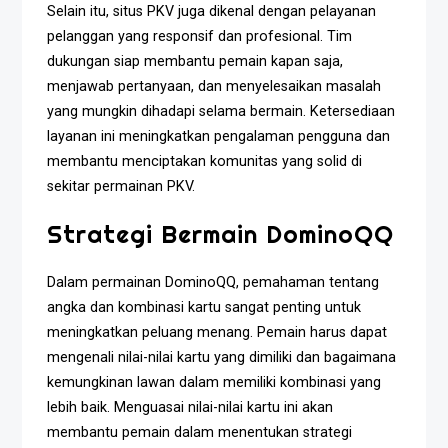
Selain itu, situs PKV juga dikenal dengan pelayanan
pelanggan yang responsif dan profesional. Tim
dukungan siap membantu pemain kapan saja,
menjawab pertanyaan, dan menyelesaikan masalah
yang mungkin dihadapi selama bermain. Ketersediaan
layanan ini meningkatkan pengalaman pengguna dan
membantu menciptakan komunitas yang solid di
sekitar permainan PKV.
Strategi Bermain DominoQQ
Dalam permainan DominoQQ, pemahaman tentang
angka dan kombinasi kartu sangat penting untuk
meningkatkan peluang menang. Pemain harus dapat
mengenali nilai-nilai kartu yang dimiliki dan bagaimana
kemungkinan lawan dalam memiliki kombinasi yang
lebih baik. Menguasai nilai-nilai kartu ini akan
membantu pemain dalam menentukan strategi