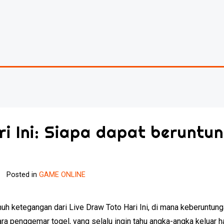
ri Ini: Siapa dapat beruntu
Posted in
GAME ONLINE
uh ketegangan dari Live Draw Toto Hari Ini, di mana keberuntung
ra penggemar togel, yang selalu ingin tahu angka-angka keluar ha