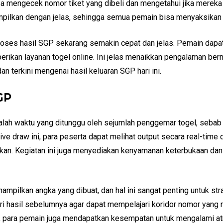
a mengecek nomor tiket yang dibeli dan mengetahui jika mereka 
mpilkan dengan jelas, sehingga semua pemain bisa menyaksikan 
oses hasil SGP sekarang semakin cepat dan jelas. Pemain dapat
erikan layanan togel online. Ini jelas menaikkan pengalaman 
n terkini mengenai hasil keluaran SGP hari ini.
GP
ah waktu yang ditunggu oleh sejumlah penggemar togel, sebab d
ive draw ini, para peserta dapat melihat output secara real-time 
arkan. Kegiatan ini juga menyediakan kenyamanan keterbukaan da
nampilkan angka yang dibuat, dan hal ini sangat penting untuk str
ari hasil sebelumnya agar dapat mempelajari koridor nomor yang m
w, para pemain juga mendapatkan kesempatan untuk mengalami a