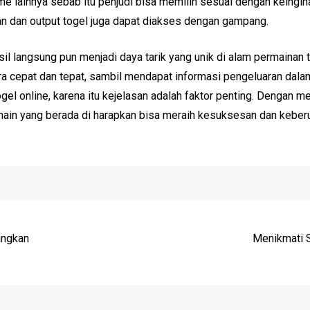
ame lainnya sebab itu penjudi bisa memilih sesuai dengan keingin
an dan output togel juga dapat diakses dengan gampang.
l langsung pun menjadi daya tarik yang unik di alam permainan t
a cepat dan tepat, sambil mendapat informasi pengeluaran dalam
ogel online, karena itu kejelasan adalah faktor penting. Dengan 
emain yang berada di harapkan bisa meraih kesuksesan dan keber
angkan
Menikmati 