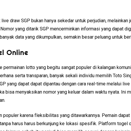
 live draw SGP bukan hanya sekedar untuk perjudian, melainkan ju
l. Nomor yang ditarik SGP mencerminkan informasi yang dapat di
h banyak data yang dikumpulkan, semakin besar peluang untuk ber
l Online
pe permainan lotto yang begitu sangat populer di kalangan komun
erhana serta transparan, banyak sekali individu memilih Toto S
SGP yang dapat dapat dipantau dengan cara real-time melalui l
ka bisa menyaksikan nomor yang keluar dalam waktu nyata. Ini 
an.
kian populer karena fleksibilitas yang ditawarkannya. Pemain da
 tanpa harus harus berkunjung ke lokasi spesifik. Platform togel