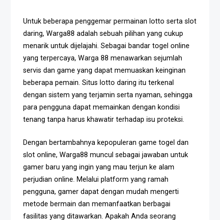
Untuk beberapa penggemar permainan lotto serta slot
daring, Warga88 adalah sebuah pilihan yang cukup
menarik untuk dijelajahi. Sebagai bandar togel online
yang terpercaya, Warga 88 menawarkan sejumlah
servis dan game yang dapat memuaskan keinginan
beberapa pemain. Situs lotto daring itu terkenal
dengan sistem yang terjamin serta nyaman, sehingga
para pengguna dapat memainkan dengan kondisi
tenang tanpa harus khawatir terhadap isu proteksi.
Dengan bertambahnya kepopuleran game togel dan
slot online, Warga88 muncul sebagai jawaban untuk
gamer baru yang ingin yang mau terjun ke alam
perjudian online. Melalui platform yang ramah
pengguna, gamer dapat dengan mudah mengerti
metode bermain dan memanfaatkan berbagai
fasilitas yang ditawarkan. Apakah Anda seorang