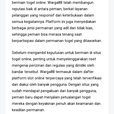
bermain togel online. Warga88 telah membangun
reputasi baik di antara pemain, berkat layanan
pelanggan yang responsif dan keterbukaan dalam
semua kegiatannya. Platform ini juga menyediakan
berbagai jenis permainan yang adil dan tidak bias,
sehingga pemain bisa merasa tenang saat
berpartisipasi dalam permainan togel yang ditawarkan.
Sebelum mengambil keputusan untuk bermain di situs
togel online, penting untuk menyelenggarakan riset
mengenai perizinan dan regulasi yang dimiliki oleh
bandar tersebut. Warga88 termasuk dalam dafter
platform slot online terpercaya yang telah terverifikasi
dan diakui oleh banyak pengguna. Dengan situs yang
sudah mendapat pengakuan dari banyak pengguna,
pemain baru dapat menjalani petualangan togel
mereka dengan keyakinan penuh akan keamanan dan
keadilan permainan.