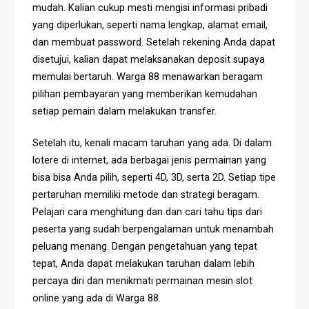
mudah. Kalian cukup mesti mengisi informasi pribadi
yang diperlukan, seperti nama lengkap, alamat email,
dan membuat password. Setelah rekening Anda dapat
disetujui, kalian dapat melaksanakan deposit supaya
memulai bertaruh. Warga 88 menawarkan beragam
pilihan pembayaran yang memberikan kemudahan
setiap pemain dalam melakukan transfer.
Setelah itu, kenali macam taruhan yang ada. Di dalam
lotere di internet, ada berbagai jenis permainan yang
bisa bisa Anda pilih, seperti 4D, 3D, serta 2D. Setiap tipe
pertaruhan memiliki metode dan strategi beragam.
Pelajari cara menghitung dan dan cari tahu tips dari
peserta yang sudah berpengalaman untuk menambah
peluang menang. Dengan pengetahuan yang tepat
tepat, Anda dapat melakukan taruhan dalam lebih
percaya diri dan menikmati permainan mesin slot
online yang ada di Warga 88.