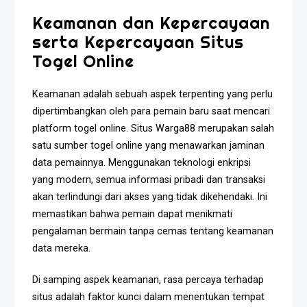
Keamanan dan Kepercayaan
serta Kepercayaan Situs
Togel Online
Keamanan adalah sebuah aspek terpenting yang perlu
dipertimbangkan oleh para pemain baru saat mencari
platform togel online. Situs Warga88 merupakan salah
satu sumber togel online yang menawarkan jaminan
data pemainnya. Menggunakan teknologi enkripsi
yang modern, semua informasi pribadi dan transaksi
akan terlindungi dari akses yang tidak dikehendaki. Ini
memastikan bahwa pemain dapat menikmati
pengalaman bermain tanpa cemas tentang keamanan
data mereka.
Di samping aspek keamanan, rasa percaya terhadap
situs adalah faktor kunci dalam menentukan tempat