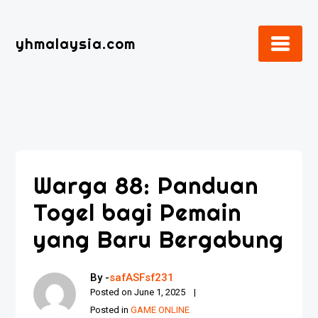
Skip
to
yhmalaysia.com
content
Warga 88: Panduan
Togel bagi Pemain
yang Baru Bergabung
By -
safASFsf231
Posted on
June 1, 2025
Posted in
GAME ONLINE