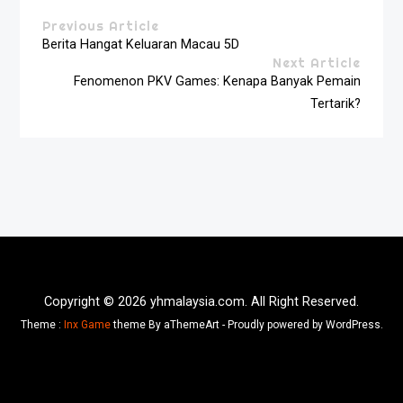
Previous Article
Berita Hangat Keluaran Macau 5D
Next Article
Fenomenon PKV Games: Kenapa Banyak Pemain
Tertarik?
Copyright © 2026 yhmalaysia.com. All Right Reserved.
Theme :
Inx Game
theme By aThemeArt - Proudly powered by WordPress.