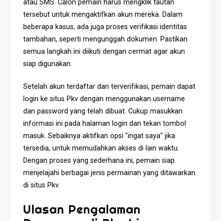
atau SMS. Calon pemain harus mengklik tautan
tersebut untuk mengaktifkan akun mereka. Dalam
beberapa kasus, ada juga proses verifikasi identitas
tambahan, seperti mengunggah dokumen. Pastikan
semua langkah ini diikuti dengan cermat agar akun
siap digunakan.
Setelah akun terdaftar dan terverifikasi, pemain dapat
login ke situs Pkv dengan menggunakan username
dan password yang telah dibuat. Cukup masukkan
informasi ini pada halaman login dan tekan tombol
masuk. Sebaiknya aktifkan opsi "ingat saya" jika
tersedia, untuk memudahkan akses di lain waktu.
Dengan proses yang sederhana ini, pemain siap
menjelajahi berbagai jenis permainan yang ditawarkan
di situs Pkv.
Ulasan Pengalaman