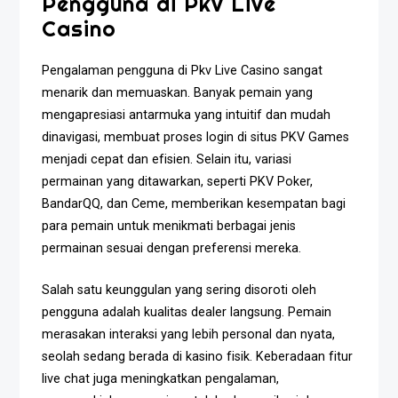
Pengguna di Pkv Live
Casino
Pengalaman pengguna di Pkv Live Casino sangat
menarik dan memuaskan. Banyak pemain yang
mengapresiasi antarmuka yang intuitif dan mudah
dinavigasi, membuat proses login di situs PKV Games
menjadi cepat dan efisien. Selain itu, variasi
permainan yang ditawarkan, seperti PKV Poker,
BandarQQ, dan Ceme, memberikan kesempatan bagi
para pemain untuk menikmati berbagai jenis
permainan sesuai dengan preferensi mereka.
Salah satu keunggulan yang sering disoroti oleh
pengguna adalah kualitas dealer langsung. Pemain
merasakan interaksi yang lebih personal dan nyata,
seolah sedang berada di kasino fisik. Keberadaan fitur
live chat juga meningkatkan pengalaman,