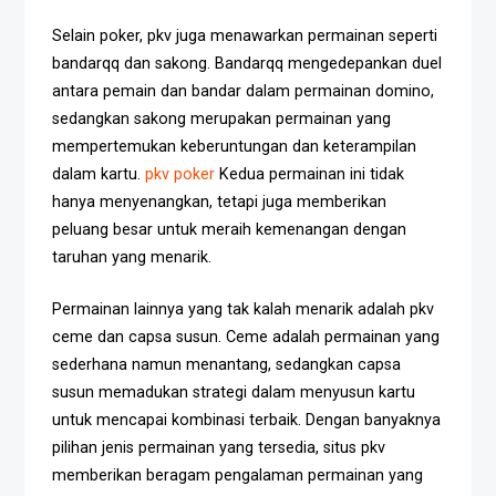
Selain poker, pkv juga menawarkan permainan seperti
bandarqq dan sakong. Bandarqq mengedepankan duel
antara pemain dan bandar dalam permainan domino,
sedangkan sakong merupakan permainan yang
mempertemukan keberuntungan dan keterampilan
dalam kartu.
pkv poker
Kedua permainan ini tidak
hanya menyenangkan, tetapi juga memberikan
peluang besar untuk meraih kemenangan dengan
taruhan yang menarik.
Permainan lainnya yang tak kalah menarik adalah pkv
ceme dan capsa susun. Ceme adalah permainan yang
sederhana namun menantang, sedangkan capsa
susun memadukan strategi dalam menyusun kartu
untuk mencapai kombinasi terbaik. Dengan banyaknya
pilihan jenis permainan yang tersedia, situs pkv
memberikan beragam pengalaman permainan yang