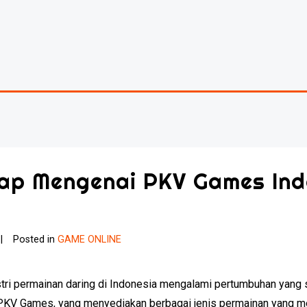
ap Mengenai PKV Games Ind
Posted in
GAME ONLINE
stri permainan daring di Indonesia mengalami pertumbuhan yang s
 PKV Games, yang menyediakan berbagai jenis permainan yang m