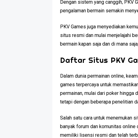
Dengan sistem yang canggih, PKV G
pengalaman bermain semakin menye
PKV Games juga menyediakan kemuda
situs resmi dan mulai menjelajahi b
bermain kapan saja dan di mana saj
Daftar Situs PKV G
Dalam dunia permainan online, keam
games terpercaya untuk memastikan
permainan, mulai dari poker hingga 
tetapi dengan beberapa penelitian 
Salah satu cara untuk menemukan si
banyak forum dan komunitas online 
memiliki lisensi resmi dan telah te