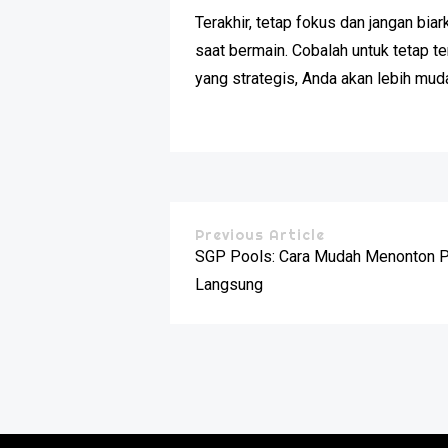
Terakhir, tetap fokus dan jangan b
saat bermain. Cobalah untuk tetap t
yang strategis, Anda akan lebih 
Previous Article
SGP Pools: Cara Mudah Menonton 
Langsung