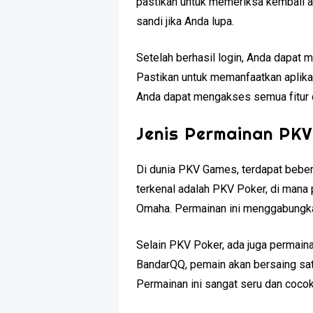
pastikan untuk memeriksa kembali a
sandi jika Anda lupa.
Setelah berhasil login, Anda dapat 
Pastikan untuk memanfaatkan aplika
Anda dapat mengakses semua fitur 
Jenis Permainan PKV
Di dunia PKV Games, terdapat beber
terkenal adalah PKV Poker, di mana
Omaha. Permainan ini menggabungkan
Selain PKV Poker, ada juga permai
BandarQQ, pemain akan bersaing sa
Permainan ini sangat seru dan cocok