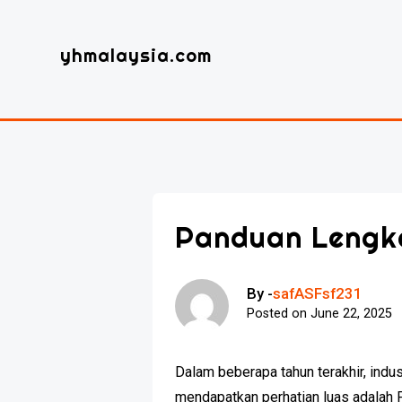
Skip
to
yhmalaysia.com
content
Panduan Lengk
By -
safASFsf231
Posted on
June 22, 2025
Dalam beberapa tahun terakhir, indu
mendapatkan perhatian luas adalah