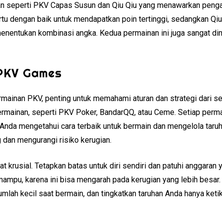
nan seperti PKV Capas Susun dan Qiu Qiu yang menawarkan pen
u dengan baik untuk mendapatkan poin tertinggi, sedangkan Qi
enentukan kombinasi angka. Kedua permainan ini juga sangat dim
PKV Games
ainan PKV, penting untuk memahami aturan dan strategi dari seti
permainan, seperti PKV Poker, BandarQQ, atau Ceme. Setiap per
 Anda mengetahui cara terbaik untuk bermain dan mengelola taru
dan mengurangi risiko kerugian.
gat krusial. Tetapkan batas untuk diri sendiri dan patuhi anggaran
 mampu, karena ini bisa mengarah pada kerugian yang lebih besar.
 jumlah kecil saat bermain, dan tingkatkan taruhan Anda hanya ke