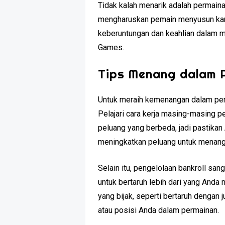
Tidak kalah menarik adalah permai
mengharuskan pemain menyusun kart
keberuntungan dan keahlian dalam m
Games.
Tips Menang dalam 
Untuk meraih kemenangan dalam perm
Pelajari cara kerja masing-masing 
peluang yang berbeda, jadi pastikan
meningkatkan peluang untuk menang 
Selain itu, pengelolaan bankroll san
untuk bertaruh lebih dari yang Anda
yang bijak, seperti bertaruh dengan
atau posisi Anda dalam permainan.