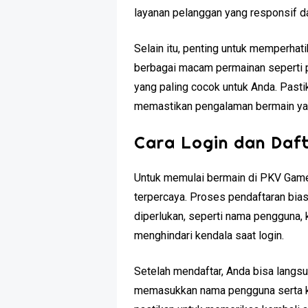
layanan pelanggan yang responsif da
Selain itu, penting untuk memperhat
berbagai macam permainan seperti 
yang paling cocok untuk Anda. Pasti
memastikan pengalaman bermain y
Cara Login dan Daf
Untuk memulai bermain di PKV Games
terpercaya. Proses pendaftaran bia
diperlukan, seperti nama pengguna, 
menghindari kendala saat login.
Setelah mendaftar, Anda bisa lang
memasukkan nama pengguna serta kat